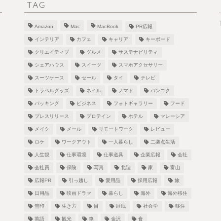
TAG
Amazon
Mac
MacBook
PR広報
インテリア
カフェ
キャリア
キーボード
クリエイティブ
グルメ
サステナビリティ
シェアハウス
スイーツ
スマホアクセサリー
スーツケース
セール
タイ
テレビ
！
トラベルグッズ
ネイル
ノマド
バンコク
パッキング
ビジネス
フォトギャラリー
フード
プレスリリース
プロテイン
ホテル
マレーシア
メイク
メール
リモートワーク
レビュー
し
ロケ
ワークアウト
一人暮らし
二拠点生活
人生観
仕事環境
仕事道具
企業広報
会社
会社員
保険
写真
北陸
家
富山
広報PR
引っ越し
愛用品
採用広報
旅
日用品
映画ドラマ
暮らし
海外
海外移住
無印
生き方
目
睡眠
社会学
移住
英語
観光
車
金沢
食