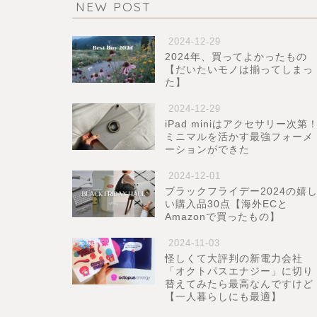
NEW POST
2024-12-29
2024年、買ってよかったもの
【だいたいモノは揃ってしまっ
た】
2024-12-29
iPad miniはアクセサリー次第
ミニマルを活かす最強フォーメ
ーションができた
2024-12-01
ブラックフライデー2024の嬉
い購入品30点【海外ECと
Amazonで買ったもの】
2024-11-03
怪しくて大評判の新電力会社
「オクトパスエナジー」に切り
替えてみたら最高なんですけど
【一人暮らしにも最適】