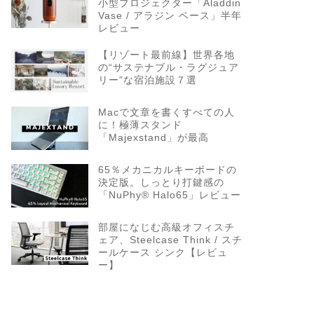
小型プロジェクター「Aladdin
Vase / アラジン ベース」半年
レビュー
【リゾート最前線】世界各地
の“サステナブル・ラグジュア
リー”な宿泊施設７選
Macで文章を書くすべての人
に！極薄スタンド
「Majexstand」が最高
65％メカニカルキーボードの
決定版。しっとり打鍵感の
「NuPhy® Halo65」レビュー
部屋になじむ高級オフィスチ
ェア、Steelcase Think / スチ
ールケース シンク【レビュ
ー】