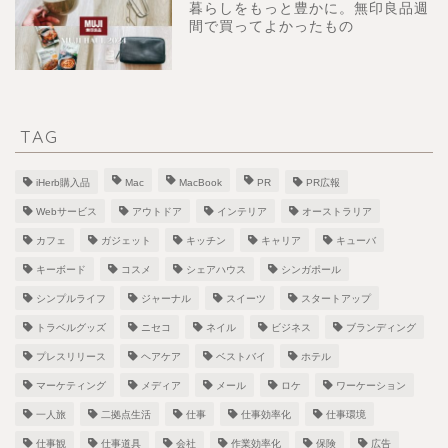
暮らしをもっと豊かに。無印良品週
間で買ってよかったもの
TAG
iHerb購入品
Mac
MacBook
PR
PR広報
Webサービス
アウトドア
インテリア
オーストラリア
カフェ
ガジェット
キッチン
キャリア
キューバ
キーボード
コスメ
シェアハウス
シンガポール
シンプルライフ
ジャーナル
スイーツ
スタートアップ
トラベルグッズ
ニセコ
ネイル
ビジネス
ブランディング
プレスリリース
ヘアケア
ベストバイ
ホテル
マーケティング
メディア
メール
ロケ
ワーケーション
一人旅
二拠点生活
仕事
仕事効率化
仕事環境
仕事観
仕事道具
会社
作業効率化
保険
広告