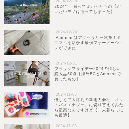
2024-12-29
2024年、買ってよかったもの【だ
いたいモノは揃ってしまった】
2024-12-29
iPad miniはアクセサリー次第！ミ
ニマルを活かす最強フォーメーショ
ンができた
2024-12-01
ブラックフライデー2024の嬉しい
購入品30点【海外ECとAmazonで
買ったもの】
2024-11-03
怪しくて大評判の新電力会社「オク
トパスエナジー」に切り替えてみた
ら最高なんですけど【一人暮らしに
も最適】
2024-11-03