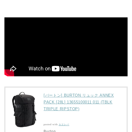
[バートン] BURTON リュック ANNEX
PACK [28L] 13655100011 011 (TBLK
TRIPLE RIPSTOP)
posted with
カエレバ
Burton