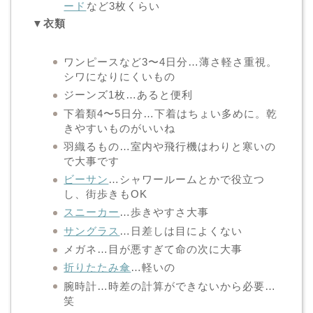
ード
など3枚くらい
▼衣類
ワンピースなど3〜4日分…薄さ軽さ重視。
シワになりにくいもの
ジーンズ1枚…あると便利
下着類4〜5日分…下着はちょい多めに。乾
きやすいものがいいね
羽織るもの…室内や飛行機はわりと寒いの
で大事です
ビーサン
…シャワールームとかで役立つ
し、街歩きもOK
スニーカー
…歩きやすさ大事
サングラス
…日差しは目によくない
メガネ…目が悪すぎて命の次に大事
折りたたみ傘
…軽いの
腕時計…時差の計算ができないから必要…
笑