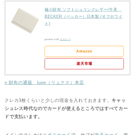
極小財布 ソフトシュリンクレザー/牛革
BECKER（ベッカー）日本製 (オフホワイ
ト)
posted with
カエレバ
Amazon
楽天市場
» 財布の通販 luxe（リュクス）本店
クレカ3枚くらいと少しの現金を入れておきます。
キャッ
シュレス時代なのでカードが使えるところではすべてカー
ドで支払います。
メインのクレカは
エポスカード
で、サブが
楽天カード
。海