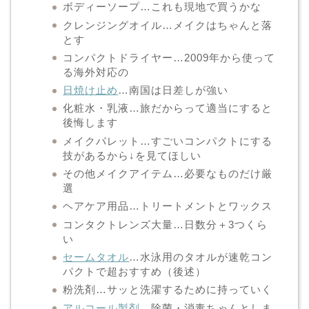
ボディーソープ…これも現地で買うかな
クレンジングオイル…メイクはちゃんと落
とす
コンパクトドライヤー…2009年から使って
る海外対応の
日焼け止め
…南国は日差しが強い
化粧水・乳液…旅だからって適当にすると
後悔します
メイクパレット…すごいコンパクトにする
技があるから↓を見てほしい
その他メイクアイテム…必要なものだけ厳
選
ヘアケア用品…トリートメントとワックス
コンタクトレンズ大量…日数分＋3つくら
い
セームタオル
…水泳用のタオルが速乾コン
パクトで超おすすめ（後述）
粉洗剤…サッと洗濯するために持っていく
アルコール製剤
…除菌・消毒ちゃんとしま