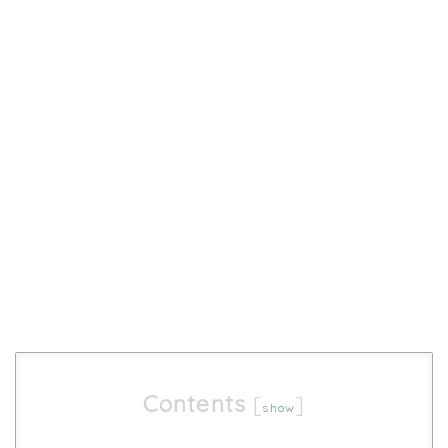
Contents
[
]
show