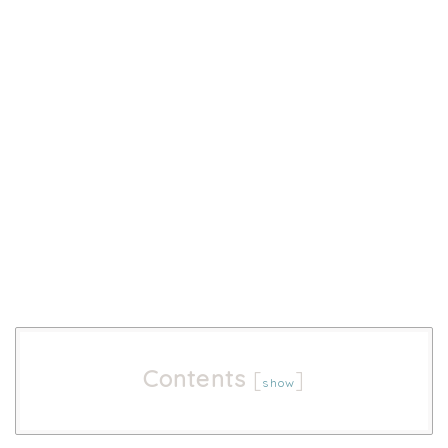
Contents
[
]
show