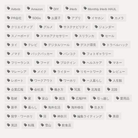
Airbnb
Amazon
DIY
iHerb
Monthly iHerb HAUL
PR会社
SDGs
お菓子
アプリ
イヤホン
カメラ
クリエイティブ
グルメ
サステナビリティ
ジェンダー
スノーボード
スマホアクセサリー
スリランカ
セール
タイ
テレビ
デジタルツール
デスク環境
トラベルハック
ノマド
バックパッカー
バンコク
フォトギャラリー
フリーランス
フード
プロテイン
ヘルスケア
マネー
マレーシア
メイク
ライター
リモートワーク
レビュー
レポート
ワークアウト
ワーホリ
一人暮らし
人生観
企業広報
会社員
働き方
写真
北海道
北陸
取材
家
富山
就活
広報PR
引っ越し
愛用品
新卒
暮らし
海外生活
海外移住
生き方
留学・ワーホリ
目
神奈川
編集ライティング
美容
英語
転職
雪山
飲食店