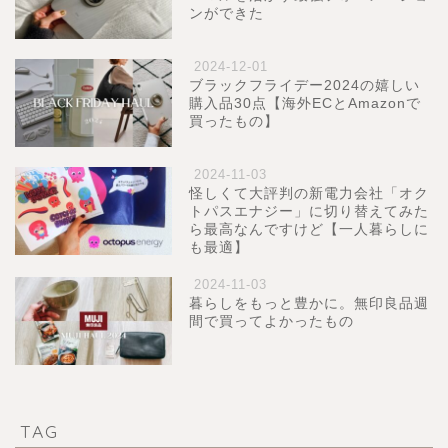
ンができた
2024-12-01
ブラックフライデー2024の嬉しい
購入品30点【海外ECとAmazonで
買ったもの】
2024-11-03
怪しくて大評判の新電力会社「オク
トパスエナジー」に切り替えてみた
ら最高なんですけど【一人暮らしに
も最適】
2024-11-03
暮らしをもっと豊かに。無印良品週
間で買ってよかったもの
TAG