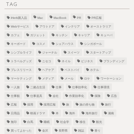
TAG
iHerb購入品
Mac
MacBook
PR
PR広報
Webサービス
アウトドア
インテリア
オーストラリア
カフェ
ガジェット
キッチン
キャリア
キューバ
キーボード
コスメ
シェアハウス
シンガポール
シンプルライフ
ジャーナル
スイーツ
スタートアップ
トラベルグッズ
ニセコ
ネイル
ビジネス
ブランディング
プレスリリース
ヘアケア
ベストバイ
ホテル
マーケティング
メディア
メール
ロケ
ワーケーション
一人旅
二拠点生活
仕事
仕事効率化
仕事環境
仕事観
仕事道具
会社
作業効率化
保険
広告
広報
採用
採用広報
旅
旅の持ち物
旅行
日用品
映画ドラマ
本
海外
海外旅行
湘南
無印
白馬
睡眠
社会学
移住
観光
買ってよかった
金沢
長野県
雑誌
香り