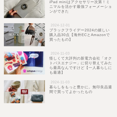
iPad miniはアクセサリー次第！ミ
ニマルを活かす最強フォーメーショ
ンができた
2024-12-01
ブラックフライデー2024の嬉しい
購入品30点【海外ECとAmazonで
買ったもの】
2024-11-03
怪しくて大評判の新電力会社「オク
トパスエナジー」に切り替えてみた
ら最高なんですけど【一人暮らしに
も最適】
2024-11-03
暮らしをもっと豊かに。無印良品週
間で買ってよかったもの