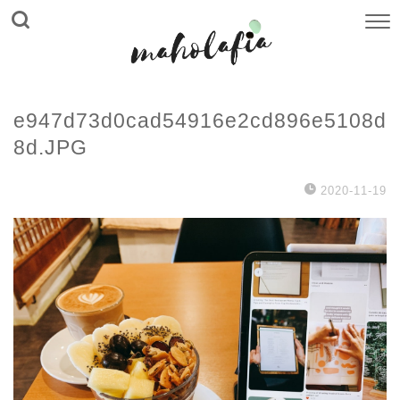
e947d73d0cad54916e2cd896e5108d
8d.JPG
2020-11-19