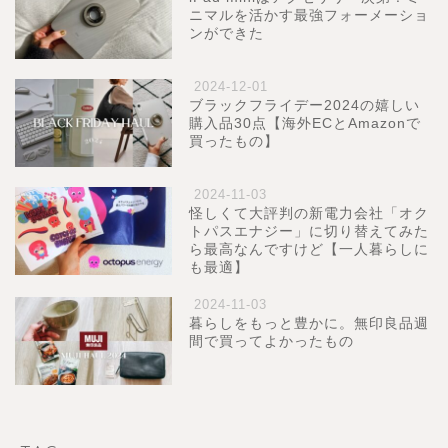
ニマルを活かす最強フォーメーショ
ンができた
2024-12-01
ブラックフライデー2024の嬉しい
購入品30点【海外ECとAmazonで
買ったもの】
2024-11-03
怪しくて大評判の新電力会社「オク
トパスエナジー」に切り替えてみた
ら最高なんですけど【一人暮らしに
も最適】
2024-11-03
暮らしをもっと豊かに。無印良品週
間で買ってよかったもの