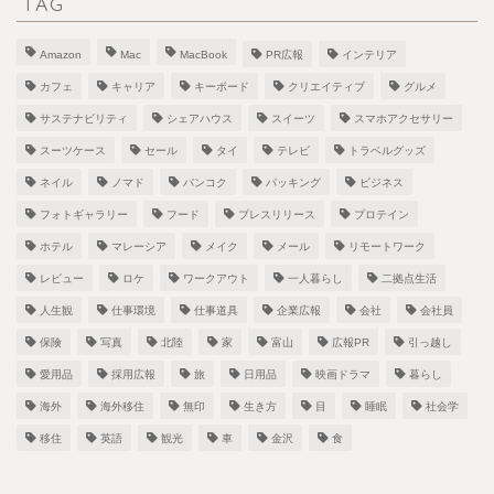
TAG
Amazon
Mac
MacBook
PR広報
インテリア
カフェ
キャリア
キーボード
クリエイティブ
グルメ
サステナビリティ
シェアハウス
スイーツ
スマホアクセサリー
スーツケース
セール
タイ
テレビ
トラベルグッズ
ネイル
ノマド
バンコク
パッキング
ビジネス
フォトギャラリー
フード
プレスリリース
プロテイン
ホテル
マレーシア
メイク
メール
リモートワーク
レビュー
ロケ
ワークアウト
一人暮らし
二拠点生活
人生観
仕事環境
仕事道具
企業広報
会社
会社員
保険
写真
北陸
家
富山
広報PR
引っ越し
愛用品
採用広報
旅
日用品
映画ドラマ
暮らし
海外
海外移住
無印
生き方
目
睡眠
社会学
移住
英語
観光
車
金沢
食