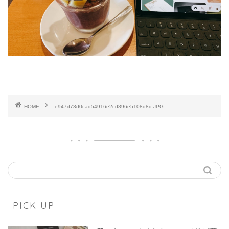
HOME
e947d73d0cad54916e2cd896e5108d8d.JPG
PICK UP