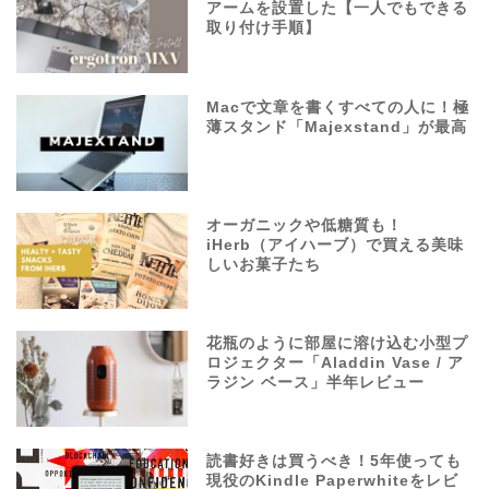
アームを設置した【一人でもできる
取り付け手順】
Macで文章を書くすべての人に！極
薄スタンド「Majexstand」が最高
オーガニックや低糖質も！
iHerb（アイハーブ）で買える美味
しいお菓子たち
花瓶のように部屋に溶け込む小型プ
ロジェクター「Aladdin Vase / ア
ラジン ベース」半年レビュー
読書好きは買うべき！5年使っても
現役のKindle Paperwhiteをレビ