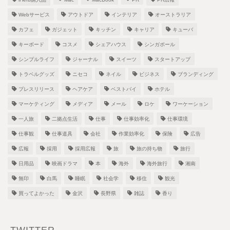
Webサービス
アウトドア
インテリア
オーストラリア
カフェ
ガジェット
キッチン
キャリア
キューバ
キーボード
コスメ
シェアハウス
シンガポール
シンプルライフ
ジャーナル
スイーツ
スタートアップ
トラベルグッズ
ニセコ
ネイル
ビジネス
ブランディング
プレスリリース
ヘアケア
ベストバイ
ホテル
マーケティング
メディア
メール
ロケ
ワーケーション
一人旅
二拠点生活
仕事
仕事効率化
仕事環境
仕事観
仕事道具
会社
作業効率化
保険
広告
広報
採用
採用広報
旅
旅の持ち物
旅行
日用品
映画ドラマ
本
海外
海外旅行
湘南
無印
白馬
睡眠
社会学
移住
観光
買ってよかった
金沢
長野県
雑誌
香り