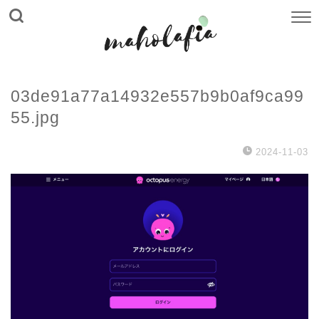
03de91a77a14932e557b9b0af9ca99
55.jpg
2024-11-03