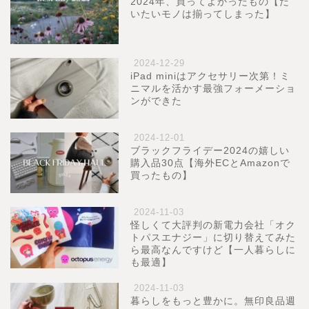
2024年、買ってよかったもの【だ
いたいモノは揃ってしまった】
2024-12-29
iPad miniはアクセサリー次第！ミ
ニマルを活かす最強フォーメーショ
ンができた
2024-12-01
ブラックフライデー2024の嬉しい
購入品30点【海外ECとAmazonで
買ったもの】
2024-11-03
怪しくて大評判の新電力会社「オク
トパスエナジー」に切り替えてみた
ら最高なんですけど【一人暮らしに
も最適】
2024-11-03
暮らしをもっと豊かに。無印良品週