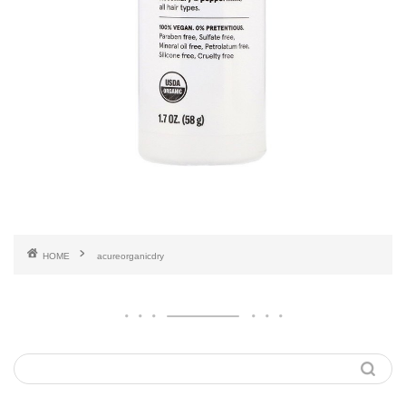
HOME
acureorganicdry