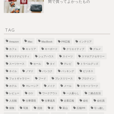
間で買ってよかったもの
TAG
Amazon
Mac
MacBook
PR広報
インテリア
カフェ
キャリア
キーボード
クリエイティブ
グルメ
サステナビリティ
シェアハウス
スイーツ
スマホアクセサリー
スーツケース
セール
タイ
テレビ
トラベルグッズ
ネイル
ノマド
バンコク
パッキング
ビジネス
フォトギャラリー
フード
プレスリリース
プロテイン
ホテル
マレーシア
メイク
メール
リモートワーク
レビュー
ロケ
ワークアウト
一人暮らし
二拠点生活
人生観
仕事環境
仕事道具
企業広報
会社
会社員
保険
写真
北陸
家
富山
広報PR
引っ越し