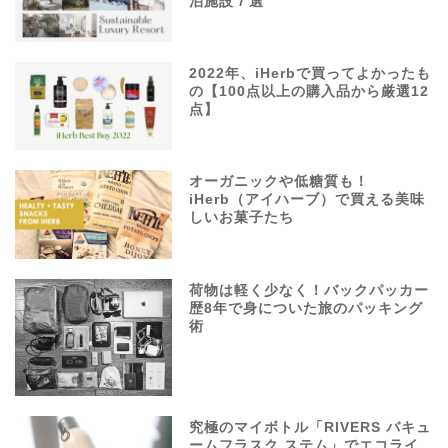
泊施設７選
2022年、iHerbで買ってよかったも
の【100点以上の購入品から厳選12
点】
オーガニックや低糖質も！
iHerb（アイハーブ）で買える美味
しいお菓子たち
荷物は軽く少なく！バックパッカー
歴8年で身についた旅のパッキング
術
究極のマイボトル「RIVERS バキュ
ームフラスク ステム」でエコライ