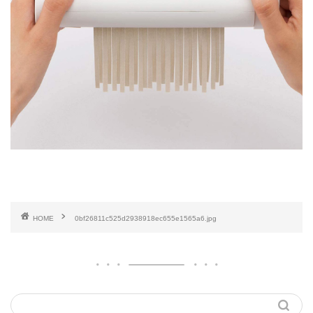
HOME
0bf26811c525d2938918ec655e1565a6.jpg