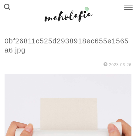
0bf26811c525d2938918ec655e1565
a6.jpg
2023-06-26