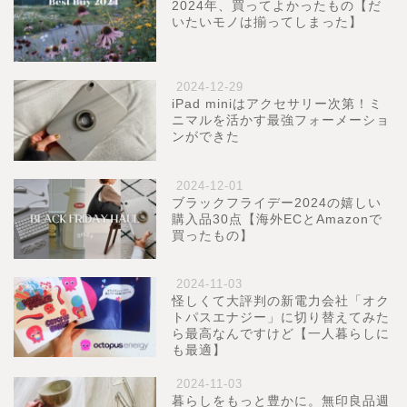
2024年、買ってよかったもの【だ
いたいモノは揃ってしまった】
2024-12-29
iPad miniはアクセサリー次第！ミ
ニマルを活かす最強フォーメーショ
ンができた
2024-12-01
ブラックフライデー2024の嬉しい
購入品30点【海外ECとAmazonで
買ったもの】
2024-11-03
怪しくて大評判の新電力会社「オク
トパスエナジー」に切り替えてみた
ら最高なんですけど【一人暮らしに
も最適】
2024-11-03
暮らしをもっと豊かに。無印良品週