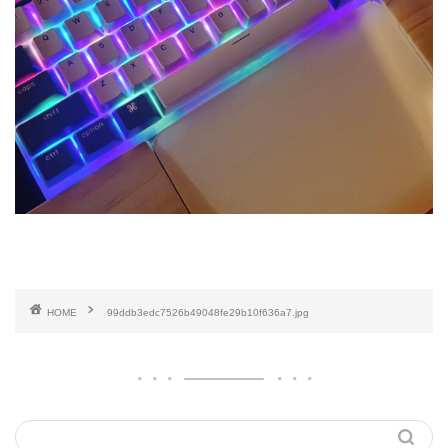
HOME
99ddb3edc7526b49048fe29b10f636a7.jpg