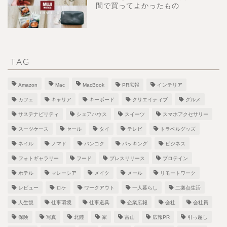
間で買ってよかったもの
TAG
Amazon
Mac
MacBook
PR広報
インテリア
カフェ
キャリア
キーボード
クリエイティブ
グルメ
サステナビリティ
シェアハウス
スイーツ
スマホアクセサリー
スーツケース
セール
タイ
テレビ
トラベルグッズ
ネイル
ノマド
バンコク
パッキング
ビジネス
フォトギャラリー
フード
プレスリリース
プロテイン
ホテル
マレーシア
メイク
メール
リモートワーク
レビュー
ロケ
ワークアウト
一人暮らし
二拠点生活
人生観
仕事環境
仕事道具
企業広報
会社
会社員
保険
写真
北陸
家
富山
広報PR
引っ越し