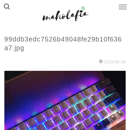
99ddb3edc7526b49048fe29b10f636
a7.jpg
2022-06-26