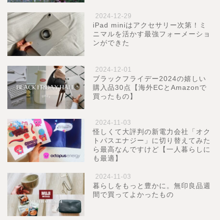
2024-12-29
iPad miniはアクセサリー次第！ミ
ニマルを活かす最強フォーメーショ
ンができた
2024-12-01
ブラックフライデー2024の嬉しい
購入品30点【海外ECとAmazonで
買ったもの】
2024-11-03
怪しくて大評判の新電力会社「オク
トパスエナジー」に切り替えてみた
ら最高なんですけど【一人暮らしに
も最適】
2024-11-03
暮らしをもっと豊かに。無印良品週
間で買ってよかったもの