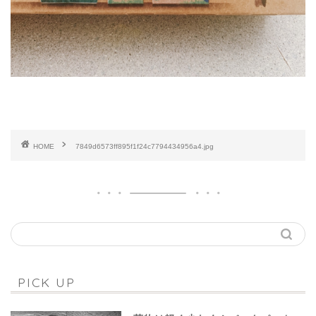
HOME
7849d6573ff895f1f24c7794434956a4.jpg
PICK UP