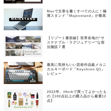
Macで文章を書くすべての人に！極
薄スタンド「Majexstand」が最高
【リゾート最前線】世界各地の“サ
ステナブル・ラグジュアリー”な宿
泊施設７選
最高に気持ちいい芸術作品級メカニ
カルキーボード「Keychron Q1」
レビュー
2022年、iHerbで買ってよかったも
の【100点以上の購入品から厳選12
点】