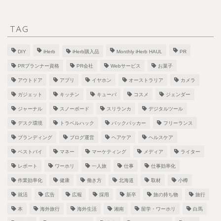
TAG
DIY
iHerb
iHerb購入品
Monthly iHerb HAUL
PR
PRプランナー資格
PR会社
Webサービス
お菓子
アウトドア
アプリ
イヤホン
オーストラリア
カメラ
ガジェット
キッチン
キューバ
コスメ
ジェンダー
ジャーナル
スノーボード
スリランカ
デジタルツール
デスク環境
トラベルハック
バックパッカー
フリーランス
ブランディング
ブログ運営
ヘアケア
ヘルスケア
ベストバイ
マネー
マーケティング
メディア
ライター
レポート
ワーホリ
一人旅
仕事
仕事効率化
作業効率化
健康
働き方
北海道
取材
小樽
就活
広告
広報
採用
新卒
旅の持ち物
旅行
本
海外旅行
海外生活
湘南
留学・ワーホリ
白馬