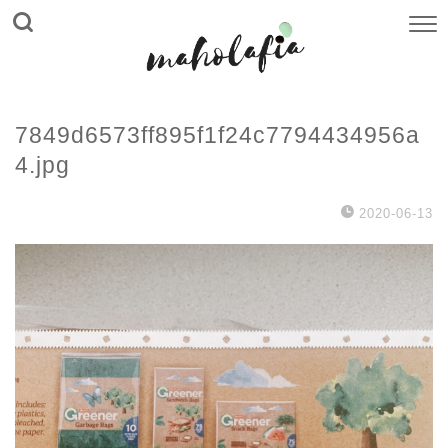
7849d6573ff895f1f24c7794434956a
4.jpg
2020-06-13