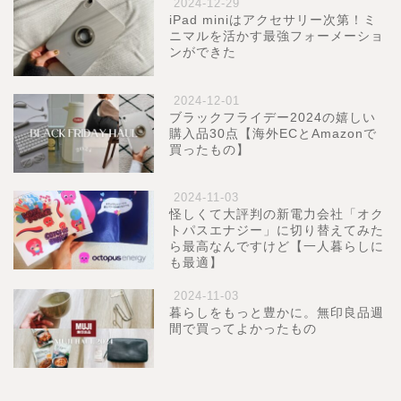
2024-12-29
iPad miniはアクセサリー次第！ミ
ニマルを活かす最強フォーメーショ
ンができた
2024-12-01
ブラックフライデー2024の嬉しい
購入品30点【海外ECとAmazonで
買ったもの】
2024-11-03
怪しくて大評判の新電力会社「オク
トパスエナジー」に切り替えてみた
ら最高なんですけど【一人暮らしに
も最適】
2024-11-03
暮らしをもっと豊かに。無印良品週
間で買ってよかったもの