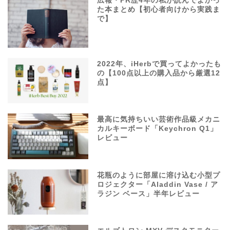
広報・PR歴4年の私が読んでよかっ
た本まとめ【初心者向けから実践ま
で】
2022年、iHerbで買ってよかったも
の【100点以上の購入品から厳選12
点】
最高に気持ちいい芸術作品級メカニ
カルキーボード「Keychron Q1」
レビュー
花瓶のように部屋に溶け込む小型プ
ロジェクター「Aladdin Vase / ア
ラジン ベース」半年レビュー