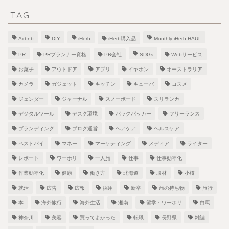
TAG
Airbnb
DIY
iHerb
iHerb購入品
Monthly iHerb HAUL
PR
PRプランナー資格
PR会社
SDGs
Webサービス
お菓子
アウトドア
アプリ
イヤホン
オーストラリア
カメラ
ガジェット
キッチン
キューバ
コスメ
ジェンダー
ジャーナル
スノーボード
スリランカ
デジタルツール
デスク環境
バックパッカー
フリーランス
ブランディング
ブログ運営
ヘアケア
ヘルスケア
ベストバイ
マネー
マーケティング
メディア
ライター
レポート
ワーホリ
一人旅
仕事
仕事効率化
作業効率化
健康
働き方
北海道
取材
小樽
就活
広告
広報
採用
新卒
旅の持ち物
旅行
本
海外旅行
海外生活
湘南
留学・ワーホリ
白馬
神奈川
美容
買ってよかった
転職
長野県
雑誌