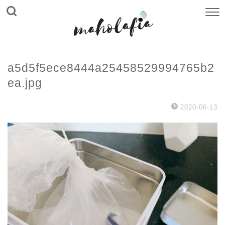
a5d5f5ece8444a25458529994765b2
ea.jpg
2020-06-13