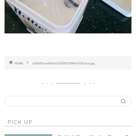
HOME
a5d5f5ece8444a25458529994765b2ea.jpg
PICK UP