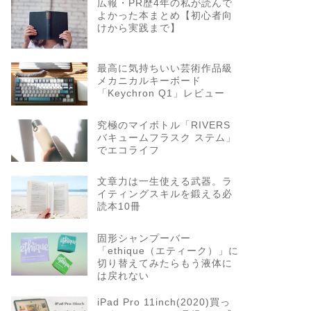
広報・PR歴4年の私が読んで
よかった本まとめ【初心者向
けから実践まで】
最高に気持ちいい芸術作品級
メカニカルキーボード
「Keychron Q1」レビュー
究極のマイボトル「RIVERS
バキュームフラスク ステム」
でエコライフ
文章力は一生使える武器。ラ
イティングスキルを鍛える必
読本10冊
固形シャンプーバー
「ethique（エティーク）」に
切り替えてみたらもう液体に
は戻れない
iPad Pro 11inch(2020)買っ