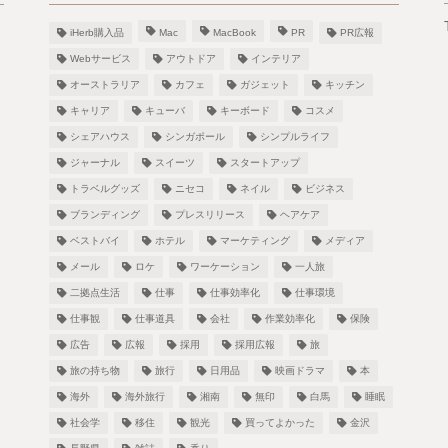
iHerb購入品
Mac
MacBook
PR
PR広報
Webサービス
アウトドア
インテリア
オーストラリア
カフェ
ガジェット
キッチン
キャリア
キューバ
キーボード
コスメ
シェアハウス
シンガポール
シンプルライフ
！
ジャーナル
スイーツ
スタートアップ
トラベルグッズ
ニセコ
ネイル
ビジネス
ブランディング
プレスリリース
ヘアケア
ベストバイ
ホテル
マーケティング
メディア
し
メール
ロケ
ワーケーション
一人旅
二拠点生活
仕事
仕事効率化
仕事環境
仕事観
仕事道具
会社
作業効率化
保険
広告
広報
採用
採用広報
旅
旅の持ち物
旅行
日用品
映画ドラマ
本
海外
海外旅行
湘南
無印
白馬
睡眠
社会学
移住
観光
買ってよかった
金沢