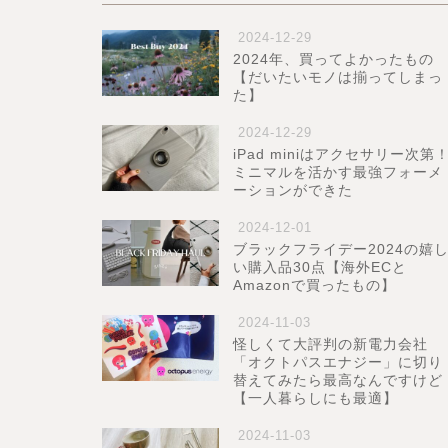
2024-12-29
2024年、買ってよかったもの
【だいたいモノは揃ってしまっ
た】
2024-12-29
iPad miniはアクセサリー次第
ミニマルを活かす最強フォーメ
ーションができた
2024-12-01
ブラックフライデー2024の嬉
い購入品30点【海外ECと
Amazonで買ったもの】
2024-11-03
怪しくて大評判の新電力会社
「オクトパスエナジー」に切り
替えてみたら最高なんですけど
【一人暮らしにも最適】
2024-11-03