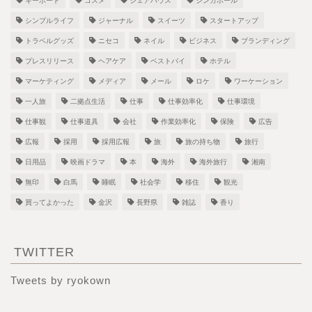
キーボード
コスメ
シェアハウス
シンガポール
シンプルライフ
ジャーナル
スイーツ
スタートアップ
トラベルグッズ
ニセコ
ネイル
ビジネス
ブランディング
プレスリリース
ヘアケア
ベストバイ
ホテル
マーケティング
メディア
メール
ロケ
ワーケーション
一人旅
二拠点生活
仕事
仕事効率化
仕事環境
仕事観
仕事道具
会社
作業効率化
保険
広告
広報
採用
採用広報
旅
旅の持ち物
旅行
日用品
映画ドラマ
本
海外
海外旅行
湘南
無印
白馬
睡眠
社会学
移住
観光
買ってよかった
金沢
長野県
雑誌
香り
TWITTER
Tweets by ryokown