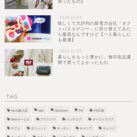
買ったもの】
2024-11-03
怪しくて大評判の新電力会社「オク
トパスエナジー」に切り替えてみた
ら最高なんですけど【一人暮らしに
も最適】
2024-11-03
暮らしをもっと豊かに。無印良品週
間で買ってよかったもの
TAG
iHerb購入品
Mac
MacBook
PR
PR広報
Webサービス
アウトドア
インテリア
オーストラリア
カフェ
ガジェット
キッチン
キャリア
キューバ