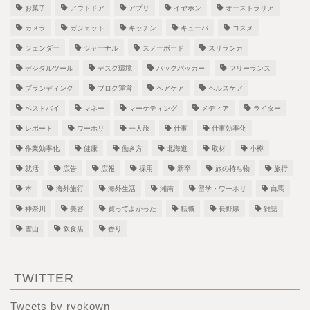
お菓子
アウトドア
アプリ
イヤホン
オーストラリア
カメラ
ガジェット
キッチン
キューバ
コスメ
ジェンダー
ジャーナル
スノーボード
スリランカ
デジタルツール
デスク環境
バックパッカー
フリーランス
ブランディング
ブログ運営
ヘアケア
ヘルスケア
ベストバイ
マネー
マーケティング
メディア
ライター
レポート
ワーホリ
一人旅
仕事
仕事効率化
作業効率化
健康
働き方
北海道
取材
小樽
就活
広告
広報
採用
新卒
旅の持ち物
旅行
本
海外旅行
海外生活
湘南
留学・ワーホリ
白馬
神奈川
美容
買ってよかった
転職
長野県
雑誌
雪山
飲食店
香り
TWITTER
Tweets by ryokown