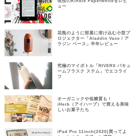
現役のKindle Paperwhiteをレビ
ュー
花瓶のように部屋に溶け込む小型プ
ロジェクター「Aladdin Vase / ア
ラジン ベース」半年レビュー
究極のマイボトル「RIVERS バキュ
ームフラスク ステム」でエコライ
フ
オーガニックや低糖質も！
iHerb（アイハーブ）で買える美味
しいお菓子たち
iPad Pro 11inch(2020)買ってよ