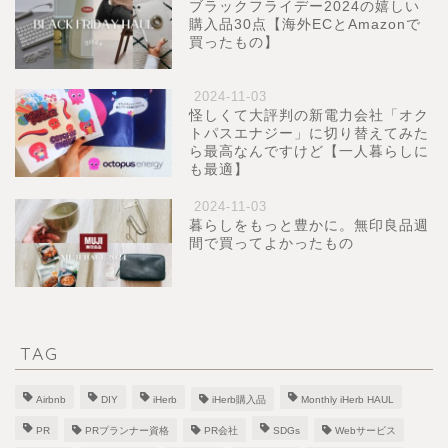
ブラックフライデー2024の嬉しい
購入品30点【海外ECとAmazonで
買ったもの】
2024-11-03
怪しくて大評判の新電力会社「オク
トパスエナジー」に切り替えてみた
ら最高なんですけど【一人暮らしに
も最適】
2024-11-03
暮らしをもっと豊かに。無印良品週
間で買ってよかったもの
TAG
Airbnb
DIY
iHerb
iHerb購入品
Monthly iHerb HAUL
PR
PRプランナー資格
PR会社
SDGs
Webサービス