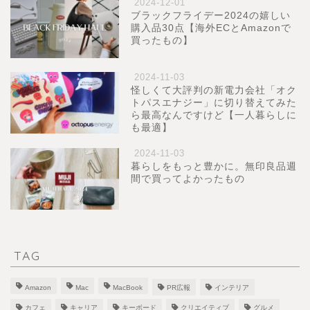
2024-12-01
ブラックフライデー2024の嬉しい
購入品30点【海外ECとAmazonで
買ったもの】
2024-11-03
怪しくて大評判の新電力会社「オク
トパスエナジー」に切り替えてみた
ら最高なんですけど【一人暮らしに
も最適】
2024-11-03
暮らしをもっと豊かに。無印良品週
間で買ってよかったもの
TAG
Amazon
Mac
MacBook
PR広報
インテリア
カフェ
キャリア
キーボード
クリエイティブ
グルメ