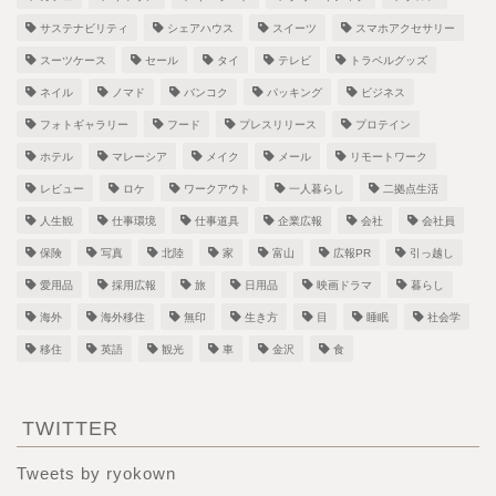
サステナビリティ
シェアハウス
スイーツ
スマホアクセサリー
スーツケース
セール
タイ
テレビ
トラベルグッズ
ネイル
ノマド
バンコク
パッキング
ビジネス
フォトギャラリー
フード
プレスリリース
プロテイン
ホテル
マレーシア
メイク
メール
リモートワーク
レビュー
ロケ
ワークアウト
一人暮らし
二拠点生活
人生観
仕事環境
仕事道具
企業広報
会社
会社員
保険
写真
北陸
家
富山
広報PR
引っ越し
愛用品
採用広報
旅
日用品
映画ドラマ
暮らし
海外
海外移住
無印
生き方
目
睡眠
社会学
移住
英語
観光
車
金沢
食
TWITTER
Tweets by ryokown