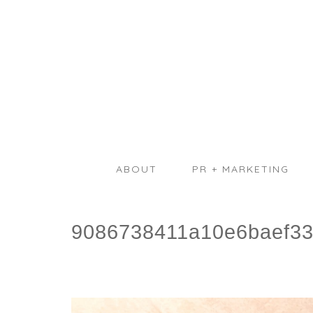
ABOUT
PR + MARKETING
9086738411a10e6baef3