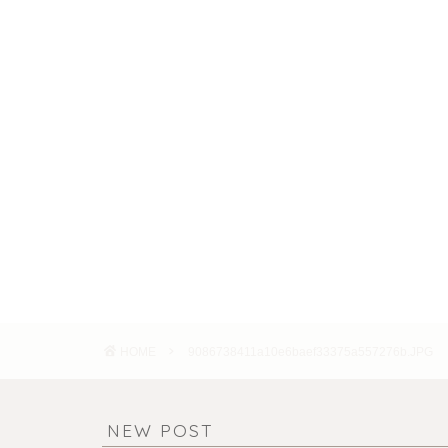
HOME
9086738411a10e6baef33375a557276b.JPG
NEW POST