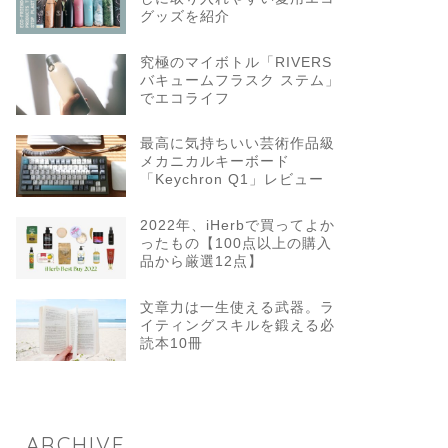
グッズを紹介
究極のマイボトル「RIVERS
バキュームフラスク ステム」
でエコライフ
最高に気持ちいい芸術作品級
メカニカルキーボード
「Keychron Q1」レビュー
2022年、iHerbで買ってよか
ったもの【100点以上の購入
品から厳選12点】
文章力は一生使える武器。ラ
イティングスキルを鍛える必
読本10冊
ARCHIVE