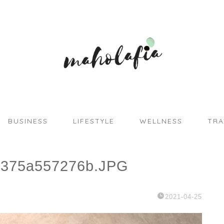
BUSINESS
LIFESTYLE
WELLNESS
TRA
3375a557276b.JPG
2021-04-25