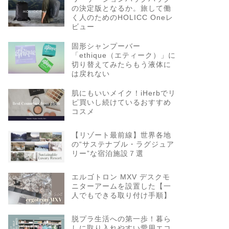
の決定版となるか。旅して働
く人のためのHOLICC Oneレ
ビュー
固形シャンプーバー
「ethique（エティーク）」に
切り替えてみたらもう液体に
は戻れない
肌にもいいメイク！iHerbでリ
ピ買いし続けているおすすめ
コスメ
【リゾート最前線】世界各地
の“サステナブル・ラグジュア
リー”な宿泊施設７選
エルゴトロン MXV デスクモ
ニターアームを設置した【一
人でもできる取り付け手順】
脱プラ生活への第一歩！暮ら
しに取り入れやすい愛用エコ