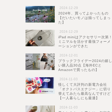
2024-12-29
2024年、買ってよかったもの
【だいたいモノは揃ってしまっ
た】
2024-12-29
iPad miniはアクセサリー次第
ミニマルを活かす最強フォーメ
ーションができた
2024-12-01
ブラックフライデー2024の嬉
い購入品30点【海外ECと
Amazonで買ったもの】
2024-11-03
怪しくて大評判の新電力会社
「オクトパスエナジー」に切り
替えてみたら最高なんですけど
【一人暮らしにも最適】
2024-11-03