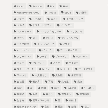
Airbnb
Amazon
DIY
iHerb
Monthly iHerb HAUL
PR会社
SDGs
お菓子
アプリ
イヤホン
カメラ
クリエイティブ
グルメ
サステナビリティ
ジェンダー
スノーボード
スマホアクセサリー
スリランカ
！
セール
タイ
テレビ
デジタルツール
デスク環境
トラベルハック
ノマド
バックパッカー
バンコク
フォトギャラリー
フリーランス
フード
プロテイン
ヘルスケア
し
マネー
マレーシア
メイク
ライター
リモートワーク
レビュー
レポート
ワークアウト
ワーホリ
一人暮らし
人生観
企業広報
会社員
働き方
写真
北海道
北陸
取材
家
富山
就活
広報PR
引っ越し
愛用品
新卒
暮らし
海外生活
海外移住
生き方
留学・ワーホリ
目
神奈川
編集ライティング
美容
英語
転職
雪山