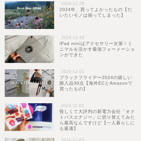
2024-12-29
2024年、買ってよかったもの【だ
いたいモノは揃ってしまった】
2024-12-29
iPad miniはアクセサリー次第！ミ
ニマルを活かす最強フォーメーショ
ンができた
2024-12-01
ブラックフライデー2024の嬉しい
購入品30点【海外ECとAmazonで
買ったもの】
2024-11-03
怪しくて大評判の新電力会社「オク
トパスエナジー」に切り替えてみた
ら最高なんですけど【一人暮らしに
も最適】
2024-11-03