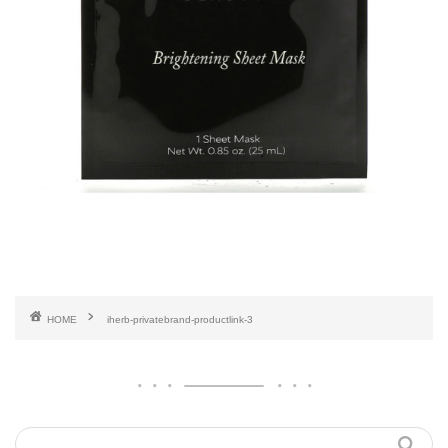
HOME
iherb-privatebrand-productlink-3