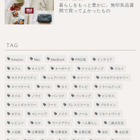
暮らしをもっと豊かに。無印良品週
間で買ってよかったもの
TAG
Amazon
Mac
MacBook
PR広報
インテリア
カフェ
キャリア
キーボード
クリエイティブ
グルメ
サステナビリティ
シェアハウス
スイーツ
スマホアクセサリー
スーツケース
セール
タイ
テレビ
トラベルグッズ
ネイル
ノマド
バンコク
パッキング
ビジネス
フォトギャラリー
フード
プレスリリース
プロテイン
ホテル
マレーシア
メイク
メール
リモートワーク
レビュー
ロケ
ワークアウト
一人暮らし
二拠点生活
人生観
仕事環境
仕事道具
企業広報
会社
会社員