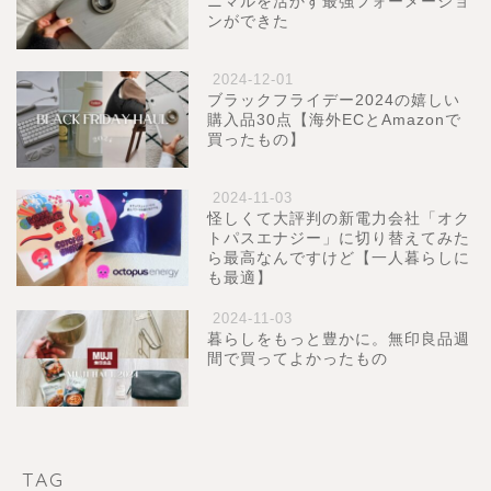
ニマルを活かす最強フォーメーショ
ンができた
2024-12-01
ブラックフライデー2024の嬉しい
購入品30点【海外ECとAmazonで
買ったもの】
2024-11-03
怪しくて大評判の新電力会社「オク
トパスエナジー」に切り替えてみた
ら最高なんですけど【一人暮らしに
も最適】
2024-11-03
暮らしをもっと豊かに。無印良品週
間で買ってよかったもの
TAG