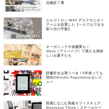
泊施設７選
エルゴトロン MXV デスクモニター
アームを設置した【一人でもできる
取り付け手順】
オーガニックや低糖質も！
iHerb（アイハーブ）で買える美味
しいお菓子たち
読書好きは買うべき！5年使っても
現役のKindle Paperwhiteをレビ
ュー
部屋になじむ高級オフィスチェア、
Steelcase Think / スチールケー