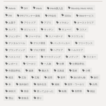
Airbnb
DIY
iHerb
iHerb購入品
Monthly iHerb HAUL
PR
PRプランナー資格
PR会社
SDGs
Webサービス
お菓子
アウトドア
アプリ
イヤホン
オーストラリア
カメラ
ガジェット
キッチン
キューバ
コスメ
ジェンダー
ジャーナル
スノーボード
スリランカ
デジタルツール
デスク環境
バックパッカー
フリーランス
ブランディング
ブログ運営
ヘアケア
ヘルスケア
ベストバイ
マネー
マーケティング
メディア
ライター
レポート
ワーホリ
一人旅
仕事
仕事効率化
作業効率化
健康
働き方
北海道
取材
小樽
就活
広告
広報
採用
新卒
旅の持ち物
旅行
本
海外旅行
海外生活
湘南
留学・ワーホリ
白馬
神奈川
美容
買ってよかった
転職
長野県
雑誌
雪山
飲食店
香り