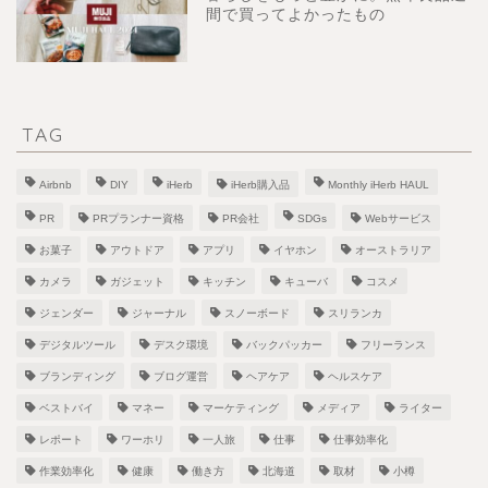
間で買ってよかったもの
TAG
Airbnb
DIY
iHerb
iHerb購入品
Monthly iHerb HAUL
PR
PRプランナー資格
PR会社
SDGs
Webサービス
お菓子
アウトドア
アプリ
イヤホン
オーストラリア
カメラ
ガジェット
キッチン
キューバ
コスメ
ジェンダー
ジャーナル
スノーボード
スリランカ
デジタルツール
デスク環境
バックパッカー
フリーランス
ブランディング
ブログ運営
ヘアケア
ヘルスケア
ベストバイ
マネー
マーケティング
メディア
ライター
レポート
ワーホリ
一人旅
仕事
仕事効率化
作業効率化
健康
働き方
北海道
取材
小樽