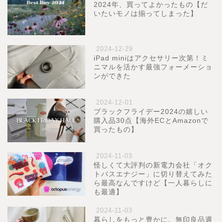
2024年、買ってよかったもの【だ
いたいモノは揃ってしまった】
2024-12-29
iPad miniはアクセサリー次第！ミ
ニマルを活かす最強フォーメーショ
ンができた
2024-12-01
ブラックフライデー2024の嬉しい
購入品30点【海外ECとAmazonで
買ったもの】
2024-11-03
怪しくて大評判の新電力会社「オク
トパスエナジー」に切り替えてみた
ら最高なんですけど【一人暮らしに
も最適】
2024-11-03
暮らしをもっと豊かに。無印良品週