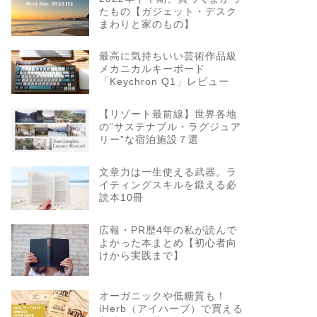
たもの【ガジェット・デスク
まわりと家のもの】
最高に気持ちいい芸術作品級
メカニカルキーボード
「Keychron Q1」レビュー
【リゾート最前線】世界各地
の“サステナブル・ラグジュア
リー”な宿泊施設７選
文章力は一生使える武器。ラ
イティングスキルを鍛える必
読本10冊
広報・PR歴4年の私が読んで
よかった本まとめ【初心者向
けから実践まで】
オーガニックや低糖質も！
iHerb（アイハーブ）で買える