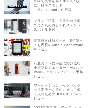
Macで文章を書くすべての人
に！極薄スタンド
「Majexstand」が最高
ブランド哲学にも惹かれる海
外で人気のおしゃれステンレ
スボトル９選
読書好きは買うべき！5年使っ
ても現役のKindle Paperwhite
をレビュー
花瓶のように部屋に溶け込む
小型プロジェクター「Aladdin
Vase / アラジン ベース」半年
レビュー
ワーケーションバックパック
の決定版となるか。旅して働
く人のためのHOLICC Oneレ
ビュー
2022年下半期、買ってよかっ