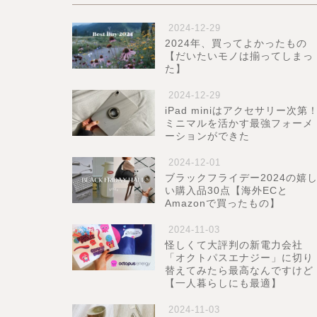
2024-12-29
2024年、買ってよかったもの
【だいたいモノは揃ってしまっ
た】
2024-12-29
iPad miniはアクセサリー次第
ミニマルを活かす最強フォーメ
ーションができた
2024-12-01
ブラックフライデー2024の嬉
い購入品30点【海外ECと
Amazonで買ったもの】
2024-11-03
怪しくて大評判の新電力会社
「オクトパスエナジー」に切り
替えてみたら最高なんですけど
【一人暮らしにも最適】
2024-11-03