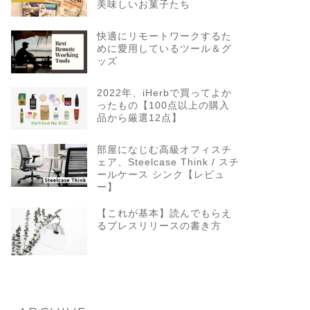
美味しいお菓子たち
快適にリモートワークするた
めに愛用しているツール＆グ
ッズ
2022年、iHerbで買ってよか
ったもの【100点以上の購入
品から厳選12点】
部屋になじむ高級オフィスチ
ェア、Steelcase Think / スチ
ールケース シンク【レビュ
ー】
【これが基本】読んでもらえ
るプレスリリースの書き方