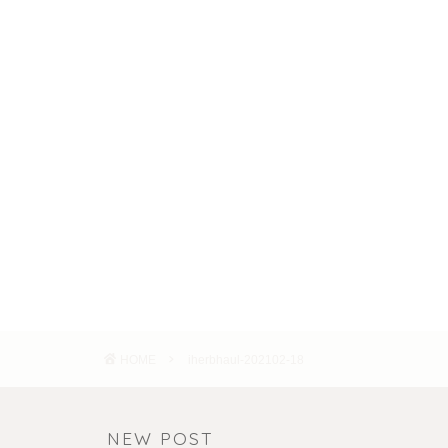
HOME
iherbhaul-202102-18
NEW POST