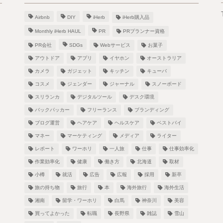
Airbnb
DIY
iHerb
iHerb購入品
Monthly iHerb HAUL
PR
PRプランナー資格
PR会社
SDGs
Webサービス
お菓子
アウトドア
アプリ
イヤホン
オーストラリア
カメラ
ガジェット
キッチン
キューバ
！
コスメ
ジェンダー
ジャーナル
スノーボード
スリランカ
デジタルツール
デスク環境
バックパッカー
フリーランス
ブランディング
ブログ運営
ヘアケア
ヘルスケア
ベストバイ
し
マネー
マーケティング
メディア
ライター
レポート
ワーホリ
一人旅
仕事
仕事効率化
作業効率化
健康
働き方
北海道
取材
小樽
就活
広告
広報
採用
新卒
旅の持ち物
旅行
本
海外旅行
海外生活
湘南
留学・ワーホリ
白馬
神奈川
美容
買ってよかった
転職
長野県
雑誌
雪山