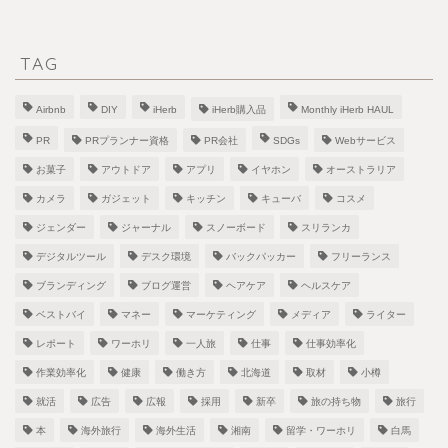
TAG
Airbnb
DIY
iHerb
iHerb購入品
Monthly iHerb HAUL
PR
PRプランナー資格
PR会社
SDGs
Webサービス
お菓子
アウトドア
アプリ
イヤホン
オーストラリア
カメラ
ガジェット
キッチン
キューバ
コスメ
ジェンダー
ジャーナル
スノーボード
スリランカ
デジタルツール
デスク環境
バックパッカー
フリーランス
ブランディング
ブログ運営
ヘアケア
ヘルスケア
ベストバイ
マネー
マーケティング
メディア
ライター
レポート
ワーホリ
一人旅
仕事
仕事効率化
作業効率化
健康
働き方
北海道
取材
小樽
就活
広告
広報
採用
新卒
旅の持ち物
旅行
本
海外旅行
海外生活
湘南
留学・ワーホリ
白馬