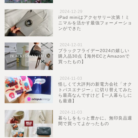
2024-12-29
iPad miniはアクセサリー次第！ミ
ニマルを活かす最強フォーメーショ
ンができた
2024-12-01
ブラックフライデー2024の嬉しい
購入品30点【海外ECとAmazonで
買ったもの】
2024-11-03
怪しくて大評判の新電力会社「オク
トパスエナジー」に切り替えてみた
ら最高なんですけど【一人暮らしに
も最適】
2024-11-03
暮らしをもっと豊かに。無印良品週
間で買ってよかったもの