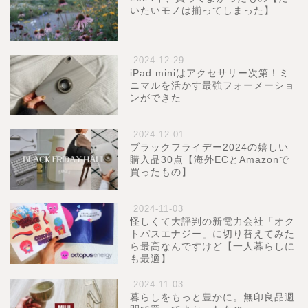
いたいモノは揃ってしまった】
2024-12-29
iPad miniはアクセサリー次第！ミ
ニマルを活かす最強フォーメーショ
ンができた
2024-12-01
ブラックフライデー2024の嬉しい
購入品30点【海外ECとAmazonで
買ったもの】
2024-11-03
怪しくて大評判の新電力会社「オク
トパスエナジー」に切り替えてみた
ら最高なんですけど【一人暮らしに
も最適】
2024-11-03
暮らしをもっと豊かに。無印良品週