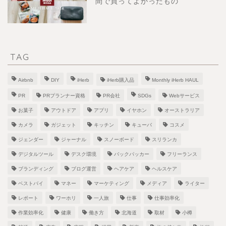
間で買ってよかったもの
TAG
Airbnb
DIY
iHerb
iHerb購入品
Monthly iHerb HAUL
PR
PRプランナー資格
PR会社
SDGs
Webサービス
お菓子
アウトドア
アプリ
イヤホン
オーストラリア
カメラ
ガジェット
キッチン
キューバ
コスメ
ジェンダー
ジャーナル
スノーボード
スリランカ
デジタルツール
デスク環境
バックパッカー
フリーランス
ブランディング
ブログ運営
ヘアケア
ヘルスケア
ベストバイ
マネー
マーケティング
メディア
ライター
レポート
ワーホリ
一人旅
仕事
仕事効率化
作業効率化
健康
働き方
北海道
取材
小樽