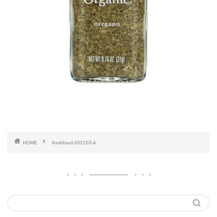
HOME
iherbhaul-202103-4