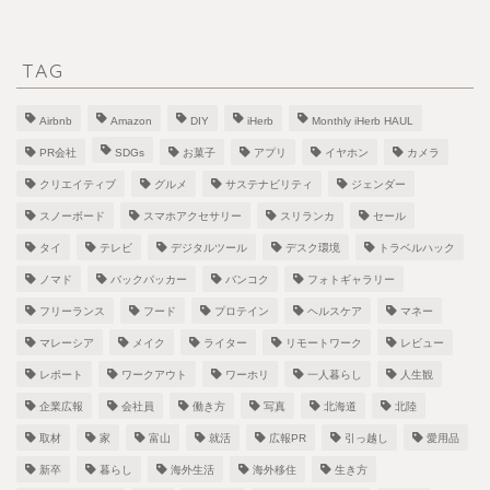
TAG
Airbnb
Amazon
DIY
iHerb
Monthly iHerb HAUL
PR会社
SDGs
お菓子
アプリ
イヤホン
カメラ
クリエイティブ
グルメ
サステナビリティ
ジェンダー
スノーボード
スマホアクセサリー
スリランカ
セール
タイ
テレビ
デジタルツール
デスク環境
トラベルハック
ノマド
バックパッカー
バンコク
フォトギャラリー
フリーランス
フード
プロテイン
ヘルスケア
マネー
マレーシア
メイク
ライター
リモートワーク
レビュー
レポート
ワークアウト
ワーホリ
一人暮らし
人生観
企業広報
会社員
働き方
写真
北海道
北陸
取材
家
富山
就活
広報PR
引っ越し
愛用品
新卒
暮らし
海外生活
海外移住
生き方