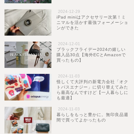
2024-12-29
iPad miniはアクセサリー次第！ミ
ニマルを活かす最強フォーメーショ
ンができた
2024-12-01
ブラックフライデー2024の嬉しい
購入品30点【海外ECとAmazonで
買ったもの】
2024-11-03
怪しくて大評判の新電力会社「オク
トパスエナジー」に切り替えてみた
ら最高なんですけど【一人暮らしに
も最適】
2024-11-03
暮らしをもっと豊かに。無印良品週
間で買ってよかったもの