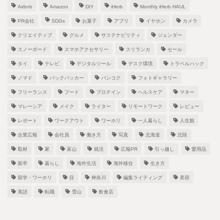
Airbnb
Amazon
DIY
iHerb
Monthly iHerb HAUL
PR会社
SDGs
お菓子
アプリ
イヤホン
カメラ
クリエイティブ
グルメ
サステナビリティ
ジェンダー
スノーボード
スマホアクセサリー
スリランカ
セール
タイ
テレビ
デジタルツール
デスク環境
トラベルハック
ノマド
バックパッカー
バンコク
フォトギャラリー
フリーランス
フード
プロテイン
ヘルスケア
マネー
マレーシア
メイク
ライター
リモートワーク
レビュー
レポート
ワークアウト
ワーホリ
一人暮らし
人生観
企業広報
会社員
働き方
写真
北海道
北陸
取材
家
富山
就活
広報PR
引っ越し
愛用品
新卒
暮らし
海外生活
海外移住
生き方
留学・ワーホリ
目
神奈川
編集ライティング
美容
英語
転職
雪山
飲食店