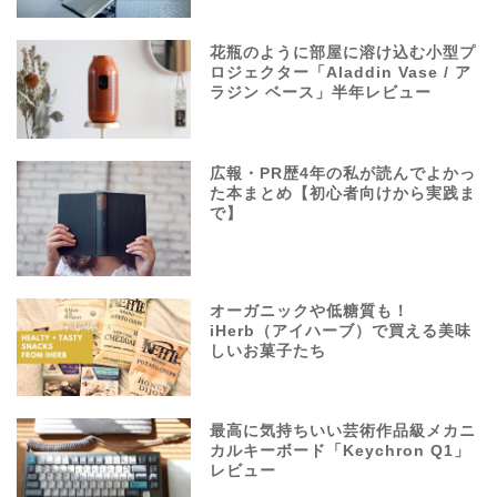
花瓶のように部屋に溶け込む小型プ
ロジェクター「Aladdin Vase / ア
ラジン ベース」半年レビュー
広報・PR歴4年の私が読んでよかっ
た本まとめ【初心者向けから実践ま
で】
オーガニックや低糖質も！
iHerb（アイハーブ）で買える美味
しいお菓子たち
最高に気持ちいい芸術作品級メカニ
カルキーボード「Keychron Q1」
レビュー