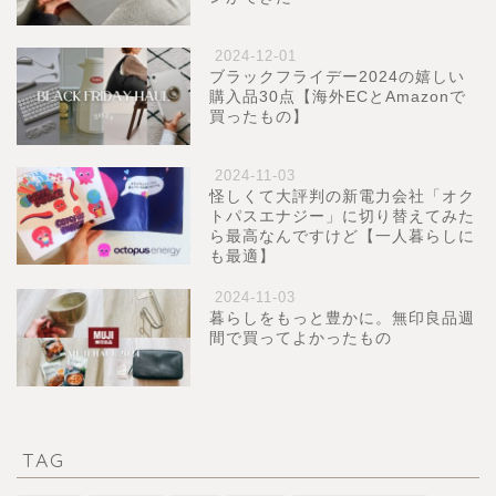
2024-12-01
ブラックフライデー2024の嬉しい
購入品30点【海外ECとAmazonで
買ったもの】
2024-11-03
怪しくて大評判の新電力会社「オク
トパスエナジー」に切り替えてみた
ら最高なんですけど【一人暮らしに
も最適】
2024-11-03
暮らしをもっと豊かに。無印良品週
間で買ってよかったもの
TAG