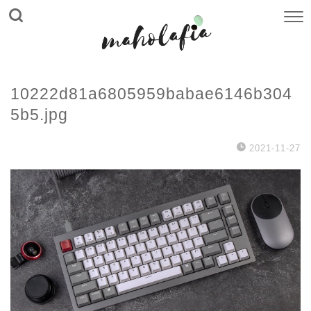
10222d81a6805959babae6146b304
5b5.jpg
2021-11-27