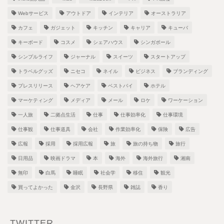
Webサービス
アウトドア
インテリア
オーストラリア
カフェ
ガジェット
キッチン
キャリア
キューバ
キーボード
コスメ
シェアハウス
シンガポール
シンプルライフ
ジャーナル
スイーツ
スタートアップ
トラベルグッズ
ニセコ
ネイル
ビジネス
ブランディング
プレスリリース
ヘアケア
ベストバイ
ホテル
マーケティング
メディア
メール
ロケ
ワーケーション
一人旅
二拠点生活
仕事
仕事効率化
仕事環境
仕事観
仕事道具
会社
作業効率化
保険
広告
広報
採用
採用広報
旅
旅の持ち物
旅行
日用品
映画ドラマ
本
海外
海外旅行
湘南
無印
白馬
睡眠
社会学
移住
観光
買ってよかった
金沢
長野県
雑誌
香り
TWITTER