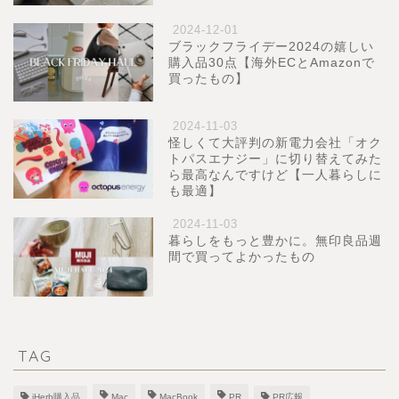
2024-12-01
ブラックフライデー2024の嬉しい
購入品30点【海外ECとAmazonで
買ったもの】
2024-11-03
怪しくて大評判の新電力会社「オク
トパスエナジー」に切り替えてみた
ら最高なんですけど【一人暮らしに
も最適】
2024-11-03
暮らしをもっと豊かに。無印良品週
間で買ってよかったもの
TAG
iHerb購入品
Mac
MacBook
PR
PR広報