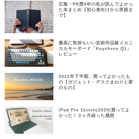
広報・PR歴4年の私が読んでよかっ
た本まとめ【初心者向けから実践ま
で】
最高に気持ちいい芸術作品級メカニ
カルキーボード「Keychron Q1」
レビュー
2022年下半期、買ってよかったも
の【ガジェット・デスクまわりと家
のもの】
iPad Pro 11inch(2020)買ってよ
かった！３ヶ月経った感想