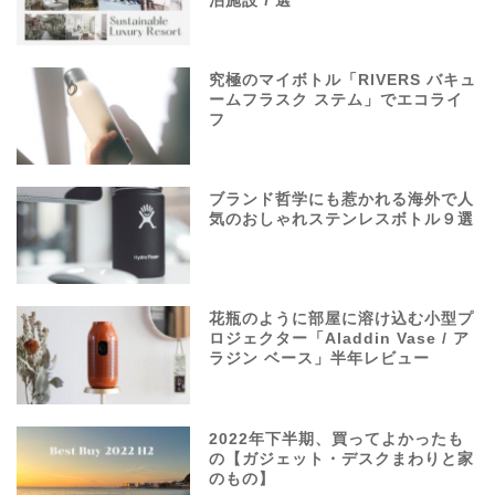
泊施設７選
究極のマイボトル「RIVERS バキュ
ームフラスク ステム」でエコライ
フ
ブランド哲学にも惹かれる海外で人
気のおしゃれステンレスボトル９選
花瓶のように部屋に溶け込む小型プ
ロジェクター「Aladdin Vase / ア
ラジン ベース」半年レビュー
2022年下半期、買ってよかったも
の【ガジェット・デスクまわりと家
のもの】