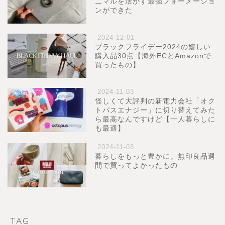
ニマルを活かす最強フォーメーショ
ンができた
2024-12-01
ブラックフライデー2024の嬉しい
購入品30点【海外ECとAmazonで
買ったもの】
2024-11-03
怪しくて大評判の新電力会社「オク
トパスエナジー」に切り替えてみた
ら最高なんですけど【一人暮らしに
も最適】
2024-11-03
暮らしをもっと豊かに。無印良品週
間で買ってよかったもの
TAG