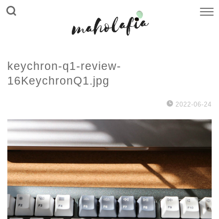
keychron-q1-review-
16KeychronQ1.jpg
2022-06-24