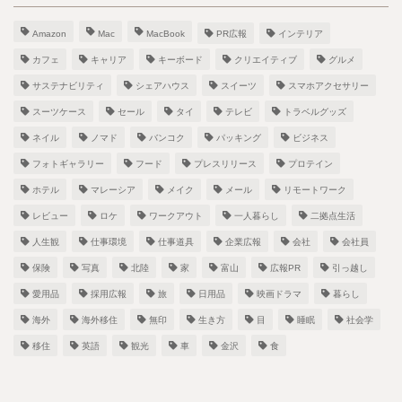
Amazon
Mac
MacBook
PR広報
インテリア
カフェ
キャリア
キーボード
クリエイティブ
グルメ
サステナビリティ
シェアハウス
スイーツ
スマホアクセサリー
スーツケース
セール
タイ
テレビ
トラベルグッズ
ネイル
ノマド
バンコク
パッキング
ビジネス
フォトギャラリー
フード
プレスリリース
プロテイン
ホテル
マレーシア
メイク
メール
リモートワーク
レビュー
ロケ
ワークアウト
一人暮らし
二拠点生活
人生観
仕事環境
仕事道具
企業広報
会社
会社員
保険
写真
北陸
家
富山
広報PR
引っ越し
愛用品
採用広報
旅
日用品
映画ドラマ
暮らし
海外
海外移住
無印
生き方
目
睡眠
社会学
移住
英語
観光
車
金沢
食