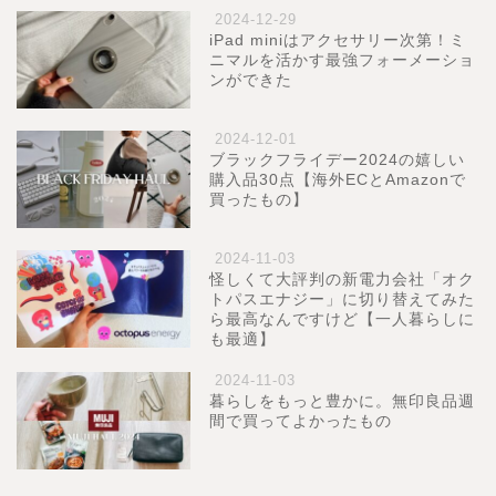
2024-12-29
iPad miniはアクセサリー次第！ミ
ニマルを活かす最強フォーメーショ
ンができた
2024-12-01
ブラックフライデー2024の嬉しい
購入品30点【海外ECとAmazonで
買ったもの】
2024-11-03
怪しくて大評判の新電力会社「オク
トパスエナジー」に切り替えてみた
ら最高なんですけど【一人暮らしに
も最適】
2024-11-03
暮らしをもっと豊かに。無印良品週
間で買ってよかったもの