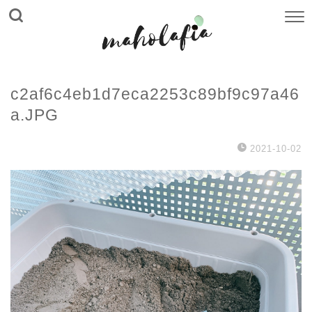
c2af6c4eb1d7eca2253c89bf9c97a46
a.JPG
2021-10-02