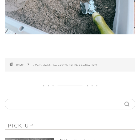
HOME
c2af6c4eb1d7eca2253c89bf9c97a46a.JPG
PICK UP