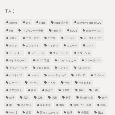
TAG
Airbnb
DIY
iHerb
iHerb購入品
Monthly iHerb HAUL
PR
PRプランナー資格
PR会社
SDGs
Webサービス
お菓子
アウトドア
アプリ
イヤホン
オーストラリア
カメラ
ガジェット
キッチン
キューバ
コスメ
ジェンダー
ジャーナル
スノーボード
スリランカ
デジタルツール
デスク環境
バックパッカー
フリーランス
ブランディング
ブログ運営
ヘアケア
ヘルスケア
ベストバイ
マネー
マーケティング
メディア
ライター
レポート
ワーホリ
一人旅
仕事
仕事効率化
作業効率化
健康
働き方
北海道
取材
小樽
就活
広告
広報
採用
新卒
旅の持ち物
旅行
本
海外旅行
海外生活
湘南
留学・ワーホリ
白馬
神奈川
美容
買ってよかった
転職
長野県
雑誌