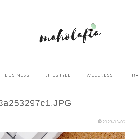
BUSINESS
LIFESTYLE
WELLNESS
TRA
f8a253297c1.JPG
2023-03-06