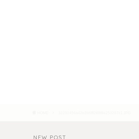
HOME
32291456a42e286fff288f8a253297c1.JPG
NEW POST