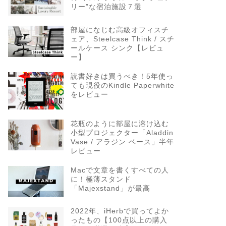
リー”な宿泊施設７選
部屋になじむ高級オフィスチ
ェア、Steelcase Think / スチ
ールケース シンク【レビュ
ー】
読書好きは買うべき！5年使っ
ても現役のKindle Paperwhite
をレビュー
花瓶のように部屋に溶け込む
小型プロジェクター「Aladdin
Vase / アラジン ベース」半年
レビュー
Macで文章を書くすべての人
に！極薄スタンド
「Majexstand」が最高
2022年、iHerbで買ってよか
ったもの【100点以上の購入