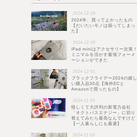
2024-12-29
2024年、買ってよかったもの
【だいたいモノは揃ってしまっ
た】
2024-12-29
iPad miniはアクセサリー次第
ミニマルを活かす最強フォーメ
ーションができた
2024-12-01
ブラックフライデー2024の嬉
い購入品30点【海外ECと
Amazonで買ったもの】
2024-11-03
怪しくて大評判の新電力会社
「オクトパスエナジー」に切り
替えてみたら最高なんですけど
【一人暮らしにも最適】
2024-11-03