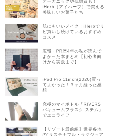
オーガニックや低糖質も！
iHerb（アイハーブ）で買える
美味しいお菓子たち
肌にもいいメイク！iHerbでリ
ピ買いし続けているおすすめ
コスメ
広報・PR歴4年の私が読んで
よかった本まとめ【初心者向
けから実践まで】
iPad Pro 11inch(2020)買っ
てよかった！３ヶ月経った感
想
究極のマイボトル「RIVERS
バキュームフラスク ステム」
でエコライフ
【リゾート最前線】世界各地
の“サステナブル・ラグジュア