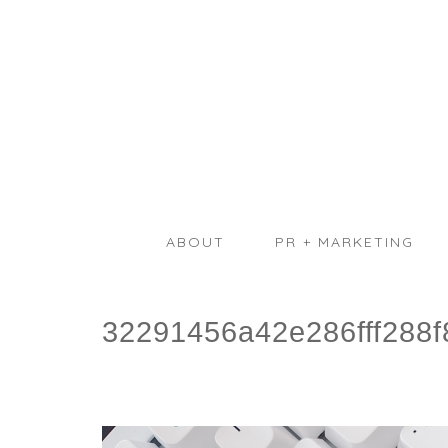
ABOUT
PR + MARKETING
32291456a42e286fff288