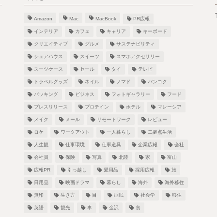
Amazon
Mac
MacBook
PR広報
インテリア
カフェ
キャリア
キーボード
クリエイティブ
グルメ
サステナビリティ
シェアハウス
スイーツ
スマホアクセサリー
スーツケース
セール
タイ
テレビ
！
トラベルグッズ
ネイル
ノマド
バンコク
パッキング
ビジネス
フォトギャラリー
フード
プレスリリース
プロテイン
ホテル
マレーシア
メイク
メール
リモートワーク
レビュー
し
ロケ
ワークアウト
一人暮らし
二拠点生活
人生観
仕事環境
仕事道具
企業広報
会社
会社員
保険
写真
北陸
家
富山
広報PR
引っ越し
愛用品
採用広報
旅
日用品
映画ドラマ
暮らし
海外
海外移住
無印
生き方
目
睡眠
社会学
移住
英語
観光
車
金沢
食