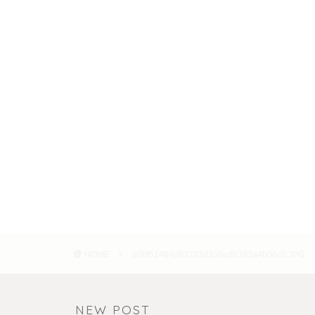
HOME
e08f514b4d83783d336edb383a4b06c0.JPG
NEW POST