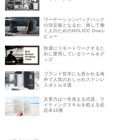
ワーケーションバックパック
の決定版となるか。旅して働
く人のためのHOLICC Oneレ
ビュー
快適にリモートワークするた
めに愛用しているツール＆グ
ッズ
ブランド哲学にも惹かれる海
外で人気のおしゃれステンレ
スボトル９選
文章力は一生使える武器。ラ
イティングスキルを鍛える必
読本10冊