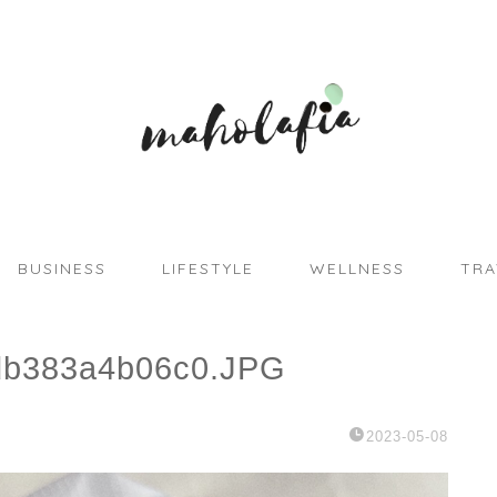
BUSINESS
LIFESTYLE
WELLNESS
TRA
db383a4b06c0.JPG
2023-05-08