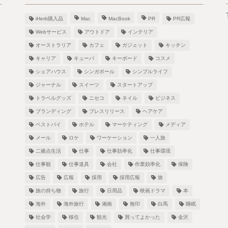
iHerb購入品
Mac
MacBook
PR
PR広報
Webサービス
アウトドア
インテリア
オーストラリア
カフェ
ガジェット
キッチン
キャリア
キューバ
キーボード
コスメ
シェアハウス
シンガポール
シンプルライフ
！
ジャーナル
スイーツ
スタートアップ
トラベルグッズ
ニセコ
ネイル
ビジネス
ブランディング
プレスリリース
ヘアケア
ベストバイ
ホテル
マーケティング
メディア
し
メール
ロケ
ワーケーション
一人旅
二拠点生活
仕事
仕事効率化
仕事環境
仕事観
仕事道具
会社
作業効率化
保険
広告
広報
採用
採用広報
旅
旅の持ち物
旅行
日用品
映画ドラマ
本
海外
海外旅行
湘南
無印
白馬
睡眠
社会学
移住
観光
買ってよかった
金沢