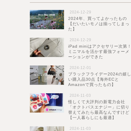
2024-12-29
2024年、買ってよかったもの
【だいたいモノは揃ってしまっ
た】
2024-12-29
iPad miniはアクセサリー次第
ミニマルを活かす最強フォーメ
ーションができた
2024-12-01
ブラックフライデー2024の嬉
い購入品30点【海外ECと
Amazonで買ったもの】
2024-11-03
怪しくて大評判の新電力会社
「オクトパスエナジー」に切り
替えてみたら最高なんですけど
【一人暮らしにも最適】
2024-11-03