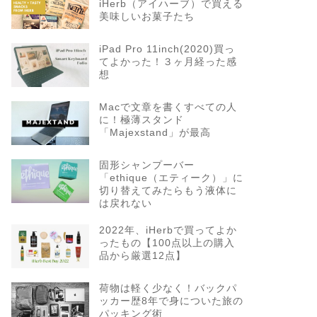
iHerb（アイハーブ）で買える
美味しいお菓子たち
iPad Pro 11inch(2020)買っ
てよかった！３ヶ月経った感
想
Macで文章を書くすべての人
に！極薄スタンド
「Majexstand」が最高
固形シャンプーバー
「ethique（エティーク）」に
切り替えてみたらもう液体に
は戻れない
2022年、iHerbで買ってよか
ったもの【100点以上の購入
品から厳選12点】
荷物は軽く少なく！バックパ
ッカー歴8年で身についた旅の
パッキング術