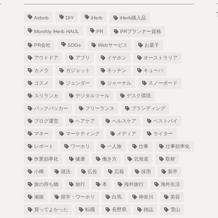
Airbnb
DIY
iHerb
iHerb購入品
Monthly iHerb HAUL
PR
PRプランナー資格
PR会社
SDGs
Webサービス
お菓子
アウトドア
アプリ
イヤホン
オーストラリア
カメラ
ガジェット
キッチン
キューバ
！
コスメ
ジェンダー
ジャーナル
スノーボード
スリランカ
デジタルツール
デスク環境
バックパッカー
フリーランス
ブランディング
ブログ運営
ヘアケア
ヘルスケア
ベストバイ
し
マネー
マーケティング
メディア
ライター
レポート
ワーホリ
一人旅
仕事
仕事効率化
作業効率化
健康
働き方
北海道
取材
小樽
就活
広告
広報
採用
新卒
旅の持ち物
旅行
本
海外旅行
海外生活
湘南
留学・ワーホリ
白馬
神奈川
美容
買ってよかった
転職
長野県
雑誌
雪山