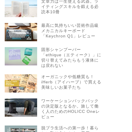
文章力は一生使える武器。ラ
イティングスキルを鍛える必
読本10冊
最高に気持ちいい芸術作品級
メカニカルキーボード
「Keychron Q1」レビュー
固形シャンプーバー
「ethique（エティーク）」に
切り替えてみたらもう液体に
は戻れない
オーガニックや低糖質も！
iHerb（アイハーブ）で買える
美味しいお菓子たち
ワーケーションバックパック
の決定版となるか。旅して働
く人のためのHOLICC Oneレ
ビュー
脱プラ生活への第一歩！暮ら