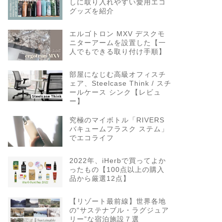
しに取り入れやすい愛用エコ
グッズを紹介
エルゴトロン MXV デスクモ
ニターアームを設置した【一
人でもできる取り付け手順】
部屋になじむ高級オフィスチ
ェア、Steelcase Think / スチ
ールケース シンク【レビュ
ー】
究極のマイボトル「RIVERS
バキュームフラスク ステム」
でエコライフ
2022年、iHerbで買ってよか
ったもの【100点以上の購入
品から厳選12点】
【リゾート最前線】世界各地
の“サステナブル・ラグジュア
リー”な宿泊施設７選