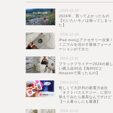
2024-12-29
2024年、買ってよかったもの
【だいたいモノは揃ってしまっ
た】
2024-12-29
iPad miniはアクセサリー次第
ミニマルを活かす最強フォーメ
ーションができた
2024-12-01
ブラックフライデー2024の嬉
い購入品30点【海外ECと
Amazonで買ったもの】
2024-11-03
怪しくて大評判の新電力会社
「オクトパスエナジー」に切り
替えてみたら最高なんですけど
【一人暮らしにも最適】
2024-11-03