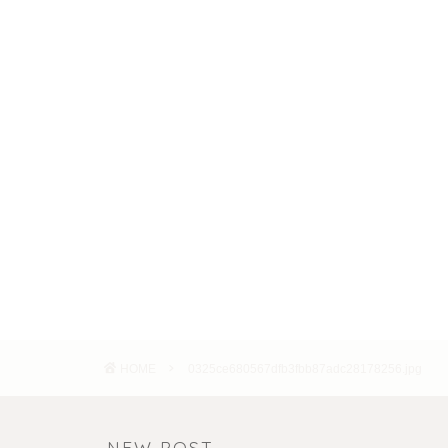
HOME
0325ce680567dfb3fbb87adc28178256.jpg
NEW POST