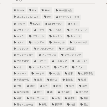
Airbnb
DIY
iHerb
iHerb購入品
Monthly iHerb HAUL
PR
PRプランナー資格
PR会社
SDGs
Webサービス
お菓子
アウトドア
アプリ
イヤホン
オーストラリア
カメラ
ガジェット
キッチン
キューバ
！
コスメ
ジェンダー
ジャーナル
スノーボード
スリランカ
デジタルツール
デスク環境
バックパッカー
フリーランス
ブランディング
ブログ運営
ヘアケア
ヘルスケア
ベストバイ
し
マネー
マーケティング
メディア
ライター
レポート
ワーホリ
一人旅
仕事
仕事効率化
作業効率化
健康
働き方
北海道
取材
小樽
就活
広告
広報
採用
新卒
旅の持ち物
旅行
本
海外旅行
海外生活
湘南
留学・ワーホリ
白馬
神奈川
美容
買ってよかった
転職
長野県
雑誌
雪山