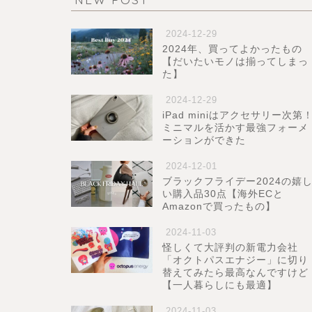
2024-12-29
2024年、買ってよかったもの
【だいたいモノは揃ってしまっ
た】
2024-12-29
iPad miniはアクセサリー次第
ミニマルを活かす最強フォーメ
ーションができた
2024-12-01
ブラックフライデー2024の嬉
い購入品30点【海外ECと
Amazonで買ったもの】
2024-11-03
怪しくて大評判の新電力会社
「オクトパスエナジー」に切り
替えてみたら最高なんですけど
【一人暮らしにも最適】
2024-11-03