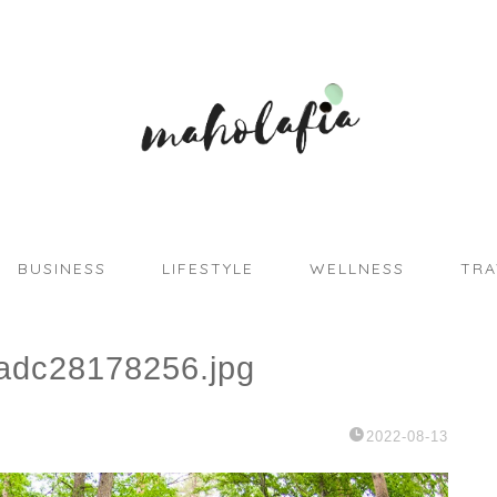
BUSINESS
LIFESTYLE
WELLNESS
TRA
adc28178256.jpg
2022-08-13