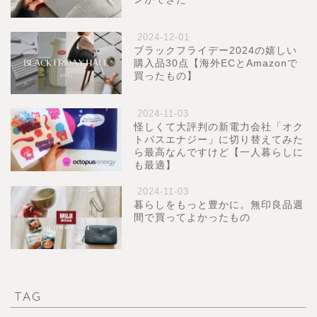
2024-12-01
ブラックフライデー2024の嬉しい
購入品30点【海外ECとAmazonで
買ったもの】
2024-11-03
怪しくて大評判の新電力会社「オク
トパスエナジー」に切り替えてみた
ら最高なんですけど【一人暮らしに
も最適】
2024-11-03
暮らしをもっと豊かに。無印良品週
間で買ってよかったもの
TAG