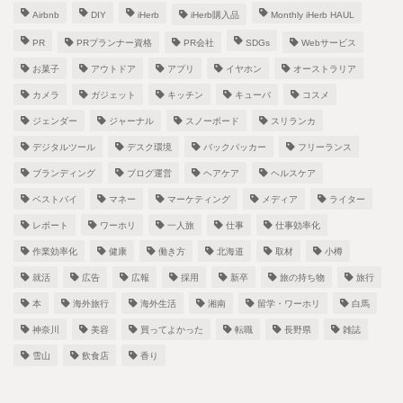
Airbnb
DIY
iHerb
iHerb購入品
Monthly iHerb HAUL
PR
PRプランナー資格
PR会社
SDGs
Webサービス
お菓子
アウトドア
アプリ
イヤホン
オーストラリア
カメラ
ガジェット
キッチン
キューバ
コスメ
ジェンダー
ジャーナル
スノーボード
スリランカ
デジタルツール
デスク環境
バックパッカー
フリーランス
ブランディング
ブログ運営
ヘアケア
ヘルスケア
ベストバイ
マネー
マーケティング
メディア
ライター
レポート
ワーホリ
一人旅
仕事
仕事効率化
作業効率化
健康
働き方
北海道
取材
小樽
就活
広告
広報
採用
新卒
旅の持ち物
旅行
本
海外旅行
海外生活
湘南
留学・ワーホリ
白馬
神奈川
美容
買ってよかった
転職
長野県
雑誌
雪山
飲食店
香り