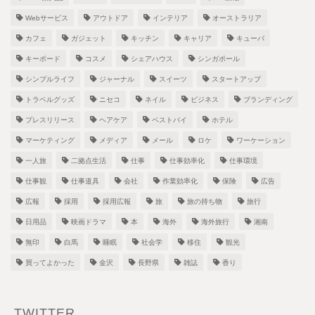
Webサービス
アウトドア
インテリア
オーストラリア
カフェ
ガジェット
キッチン
キャリア
キューバ
キーボード
コスメ
シェアハウス
シンガポール
シンプルライフ
ジャーナル
スイーツ
スタートアップ
トラベルグッズ
ニセコ
ネイル
ビジネス
ブランディング
プレスリリース
ヘアケア
ベストバイ
ホテル
マーケティング
メディア
メール
ロケ
ワーケーション
一人旅
二拠点生活
仕事
仕事効率化
仕事環境
仕事観
仕事道具
会社
作業効率化
保険
広告
広報
採用
採用広報
旅
旅の持ち物
旅行
日用品
映画ドラマ
本
海外
海外旅行
湘南
無印
白馬
睡眠
社会学
移住
観光
買ってよかった
金沢
長野県
雑誌
香り
TWITTER