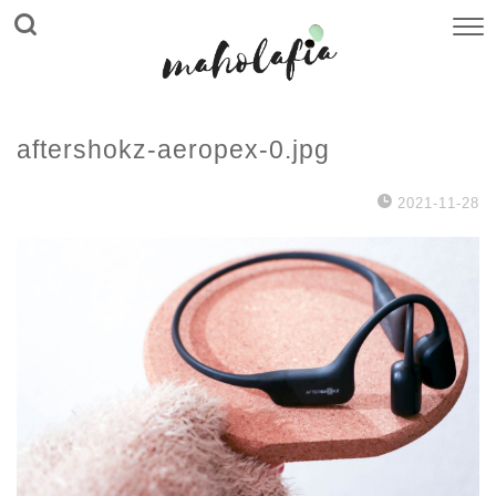
aftershokz-aeropex-0.jpg
2021-11-28