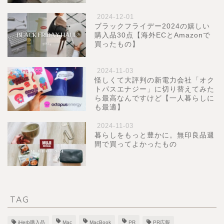
2024-12-01
ブラックフライデー2024の嬉しい
購入品30点【海外ECとAmazonで
買ったもの】
2024-11-03
怪しくて大評判の新電力会社「オク
トパスエナジー」に切り替えてみた
ら最高なんですけど【一人暮らしに
も最適】
2024-11-03
暮らしをもっと豊かに。無印良品週
間で買ってよかったもの
TAG
iHerb購入品
Mac
MacBook
PR
PR広報