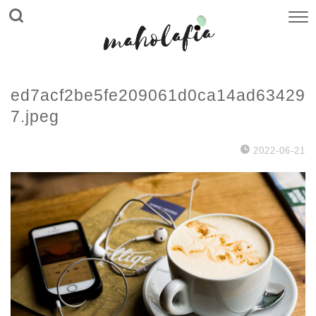
ed7acf2be5fe209061d0ca14ad63429
7.jpeg
2022-06-21