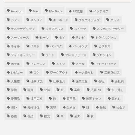
Amazon
Mac
MacBook
PR広報
インテリア
カフェ
キャリア
キーボード
クリエイティブ
グルメ
サステナビリティ
シェアハウス
スイーツ
スマホアクセサリー
スーツケース
セール
タイ
テレビ
トラベルグッズ
ネイル
ノマド
バンコク
パッキング
ビジネス
フォトギャラリー
フード
プレスリリース
プロテイン
ホテル
マレーシア
メイク
メール
リモートワーク
レビュー
ロケ
ワークアウト
一人暮らし
二拠点生活
人生観
仕事環境
仕事道具
企業広報
会社
会社員
保険
写真
北陸
家
富山
広報PR
引っ越し
愛用品
採用広報
旅
日用品
映画ドラマ
暮らし
海外
海外移住
無印
生き方
目
睡眠
社会学
移住
英語
観光
車
金沢
食