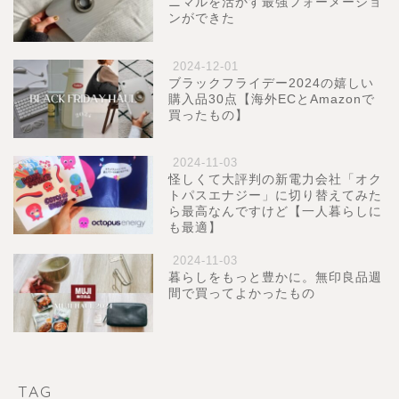
ニマルを活かす最強フォーメーショ
ンができた
2024-12-01
ブラックフライデー2024の嬉しい
購入品30点【海外ECとAmazonで
買ったもの】
2024-11-03
怪しくて大評判の新電力会社「オク
トパスエナジー」に切り替えてみた
ら最高なんですけど【一人暮らしに
も最適】
2024-11-03
暮らしをもっと豊かに。無印良品週
間で買ってよかったもの
TAG