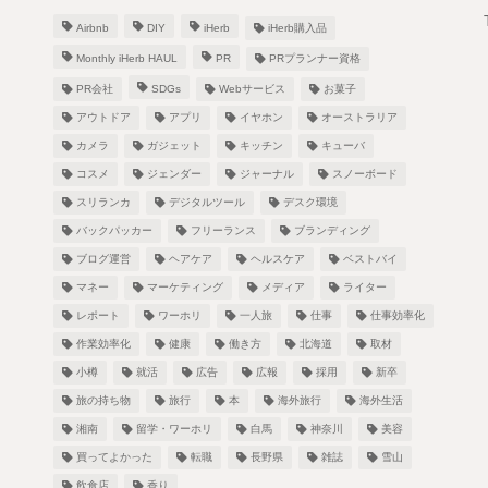
Airbnb
DIY
iHerb
iHerb購入品
Monthly iHerb HAUL
PR
PRプランナー資格
PR会社
SDGs
Webサービス
お菓子
アウトドア
アプリ
イヤホン
オーストラリア
カメラ
ガジェット
キッチン
キューバ
！
コスメ
ジェンダー
ジャーナル
スノーボード
スリランカ
デジタルツール
デスク環境
バックパッカー
フリーランス
ブランディング
ブログ運営
ヘアケア
ヘルスケア
ベストバイ
し
マネー
マーケティング
メディア
ライター
レポート
ワーホリ
一人旅
仕事
仕事効率化
作業効率化
健康
働き方
北海道
取材
小樽
就活
広告
広報
採用
新卒
旅の持ち物
旅行
本
海外旅行
海外生活
湘南
留学・ワーホリ
白馬
神奈川
美容
買ってよかった
転職
長野県
雑誌
雪山
飲食店
香り