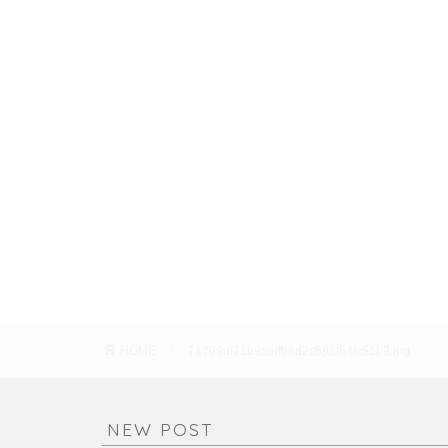
HOME
71709df716959ffb8d2c695f64fc51b9.jpg
NEW POST