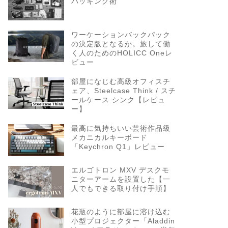
パッキング術
ワーケーションバックパック
の決定版となるか。旅して働
く人のためのHOLICC Oneレ
ビュー
部屋になじむ高級オフィスチ
ェア、Steelcase Think / スチ
ールケース シンク【レビュ
ー】
最高に気持ちいい芸術作品級
メカニカルキーボード
「Keychron Q1」レビュー
エルゴトロン MXV デスクモ
ニターアームを設置した【一
人でもできる取り付け手順】
花瓶のように部屋に溶け込む
小型プロジェクター「Aladdin