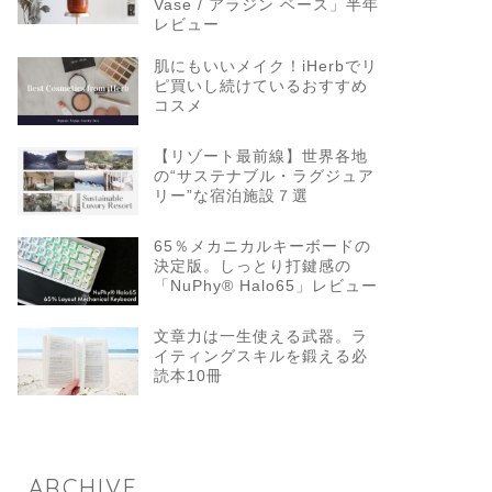
Vase / アラジン ベース」半年
レビュー
肌にもいいメイク！iHerbでリ
ピ買いし続けているおすすめ
コスメ
【リゾート最前線】世界各地
の“サステナブル・ラグジュア
リー”な宿泊施設７選
65％メカニカルキーボードの
決定版。しっとり打鍵感の
「NuPhy® Halo65」レビュー
文章力は一生使える武器。ラ
イティングスキルを鍛える必
読本10冊
ARCHIVE