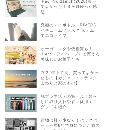
iPad Pro 11inch(2020)買っ
てよかった！３ヶ月経った感
想
究極のマイボトル「RIVERS
バキュームフラスク ステム」
でエコライフ
オーガニックや低糖質も！
iHerb（アイハーブ）で買える
美味しいお菓子たち
2022年下半期、買ってよかっ
たもの【ガジェット・デスク
まわりと家のもの】
脱プラ生活への第一歩！暮ら
しに取り入れやすい愛用エコ
グッズを紹介
荷物は軽く少なく！バックパ
ッカー歴8年で身についた旅の