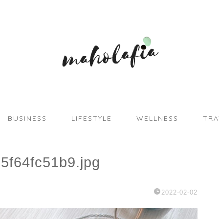
BUSINESS
LIFESTYLE
WELLNESS
TRA
5f64fc51b9.jpg
2022-02-02