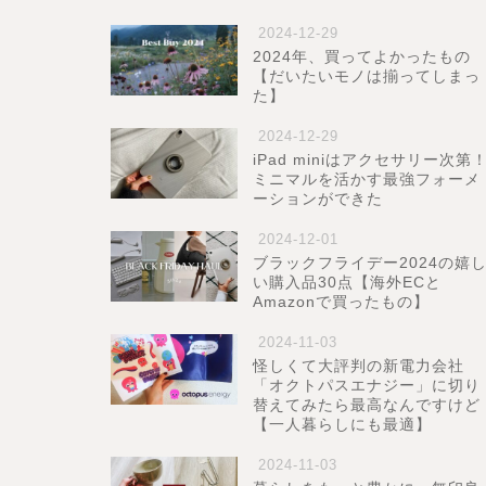
2024-12-29
2024年、買ってよかったもの
【だいたいモノは揃ってしまっ
た】
2024-12-29
iPad miniはアクセサリー次第
ミニマルを活かす最強フォーメ
ーションができた
2024-12-01
ブラックフライデー2024の嬉
い購入品30点【海外ECと
Amazonで買ったもの】
2024-11-03
怪しくて大評判の新電力会社
「オクトパスエナジー」に切り
替えてみたら最高なんですけど
【一人暮らしにも最適】
2024-11-03