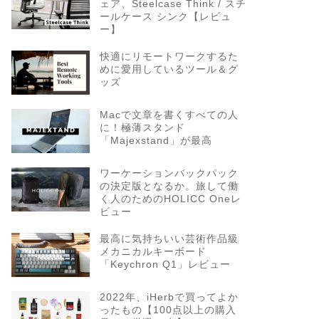
ェア、Steelcase Think / スチ
ールケース シンク【レビュ
ー】
快適にリモートワークするた
めに愛用しているツール＆グ
ッズ
Macで文章を書くすべての人
に！極薄スタンド
「Majexstand」が最高
ワーケーションバックパック
の決定版となるか。旅して働
く人のためのHOLICC Oneレ
ビュー
最高に気持ちいい芸術作品級
メカニカルキーボード
「Keychron Q1」レビュー
2022年、iHerbで買ってよか
ったもの【100点以上の購入