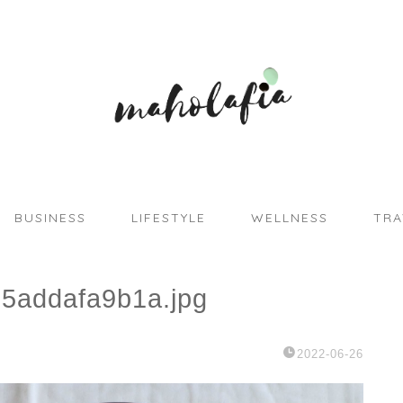
BUSINESS
LIFESTYLE
WELLNESS
TRA
5addafa9b1a.jpg
2022-06-26