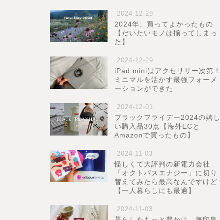
2024-12-29
2024年、買ってよかったもの
【だいたいモノは揃ってしまっ
た】
2024-12-29
iPad miniはアクセサリー次第
ミニマルを活かす最強フォーメ
ーションができた
2024-12-01
ブラックフライデー2024の嬉
い購入品30点【海外ECと
Amazonで買ったもの】
2024-11-03
怪しくて大評判の新電力会社
「オクトパスエナジー」に切り
替えてみたら最高なんですけど
【一人暮らしにも最適】
2024-11-03
暮らしをもっと豊かに。無印良