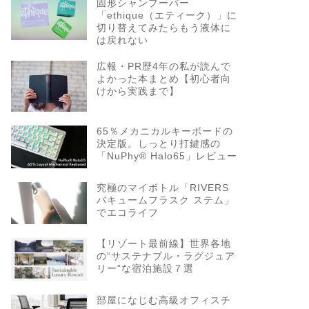
固形シャンプーバー
「ethique（エティーク）」に
切り替えてみたらもう液体に
は戻れない
広報・PR歴4年の私が読んで
よかった本まとめ【初心者向
けから実践まで】
65％メカニカルキーボードの
決定版。しっとり打鍵感の
「NuPhy® Halo65」レビュー
究極のマイボトル「RIVERS
バキュームフラスク ステム」
でエコライフ
【リゾート最前線】世界各地
の“サステナブル・ラグジュア
リー”な宿泊施設７選
部屋になじむ高級オフィスチ