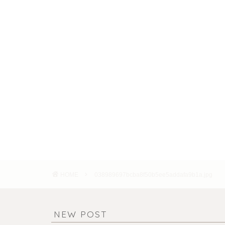
HOME
038989697bcba8f50b5ee5addafa9b1a.jpg
NEW POST