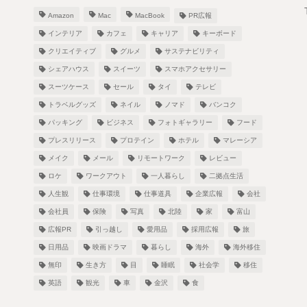
Amazon
Mac
MacBook
PR広報
インテリア
カフェ
キャリア
キーボード
クリエイティブ
グルメ
サステナビリティ
シェアハウス
スイーツ
スマホアクセサリー
スーツケース
セール
タイ
テレビ
！
トラベルグッズ
ネイル
ノマド
バンコク
パッキング
ビジネス
フォトギャラリー
フード
プレスリリース
プロテイン
ホテル
マレーシア
メイク
メール
リモートワーク
レビュー
し
ロケ
ワークアウト
一人暮らし
二拠点生活
人生観
仕事環境
仕事道具
企業広報
会社
会社員
保険
写真
北陸
家
富山
広報PR
引っ越し
愛用品
採用広報
旅
日用品
映画ドラマ
暮らし
海外
海外移住
無印
生き方
目
睡眠
社会学
移住
英語
観光
車
金沢
食