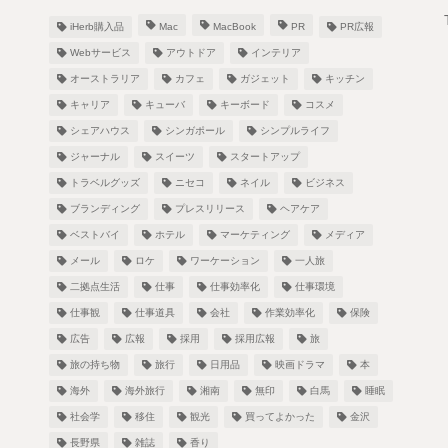
iHerb購入品
Mac
MacBook
PR
PR広報
Webサービス
アウトドア
インテリア
オーストラリア
カフェ
ガジェット
キッチン
キャリア
キューバ
キーボード
コスメ
シェアハウス
シンガポール
シンプルライフ
！
ジャーナル
スイーツ
スタートアップ
トラベルグッズ
ニセコ
ネイル
ビジネス
ブランディング
プレスリリース
ヘアケア
ベストバイ
ホテル
マーケティング
メディア
し
メール
ロケ
ワーケーション
一人旅
二拠点生活
仕事
仕事効率化
仕事環境
仕事観
仕事道具
会社
作業効率化
保険
広告
広報
採用
採用広報
旅
旅の持ち物
旅行
日用品
映画ドラマ
本
海外
海外旅行
湘南
無印
白馬
睡眠
社会学
移住
観光
買ってよかった
金沢
長野県
雑誌
香り