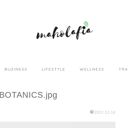
BUSINESS
LIFESTYLE
WELLNESS
TRA
FBOTANICS.jpg
2022-12-14