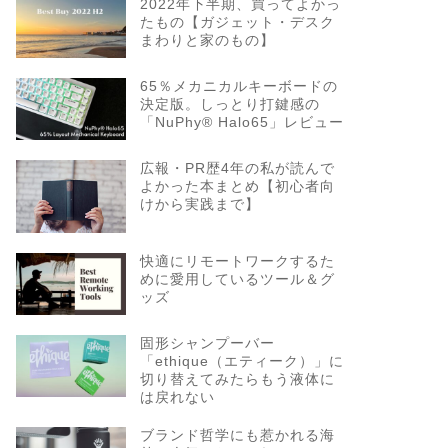
2022年下半期、買ってよかっ
たもの【ガジェット・デスク
まわりと家のもの】
65％メカニカルキーボードの
決定版。しっとり打鍵感の
「NuPhy® Halo65」レビュー
広報・PR歴4年の私が読んで
よかった本まとめ【初心者向
けから実践まで】
快適にリモートワークするた
めに愛用しているツール＆グ
ッズ
固形シャンプーバー
「ethique（エティーク）」に
切り替えてみたらもう液体に
は戻れない
ブランド哲学にも惹かれる海