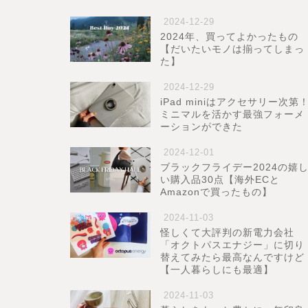
2024-12-29
2024年、買ってよかったもの
【だいたいモノは揃ってしまっ
た】
2024-12-29
iPad miniはアクセサリー次第
ミニマルを活かす最強フォーメ
ーションができた
2024-12-01
ブラックフライデー2024の嬉
い購入品30点【海外ECと
Amazonで買ったもの】
2024-11-03
怪しくて大評判の新電力会社
「オクトパスエナジー」に切り
替えてみたら最高なんですけど
【一人暮らしにも最適】
2024-11-03