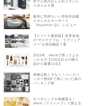
外で人気のおしゃれステンレ
スボトル９選
最高に気持ちいい芸術作品級
メカニカルキーボード
「Keychron Q1」レビュー
【リゾート最前線】世界各地
の“サステナブル・ラグジュア
リー”な宿泊施設７選
2022年、iHerbで買ってよか
ったもの【100点以上の購入
品から厳選12点】
荷物は軽く少なく！バックパ
ッカー歴8年で身についた旅の
パッキング術
オーガニックや低糖質も！
iHerb（アイハーブ）で買える