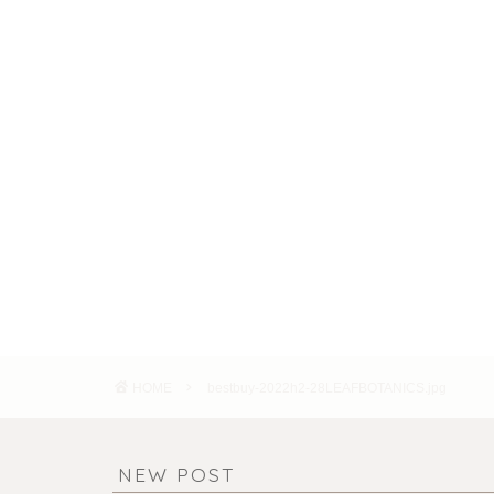
HOME
bestbuy-2022h2-28LEAFBOTANICS.jpg
NEW POST