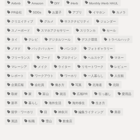
Airbnb
Amazon
DIY
iHerb
Monthly iHerb HAUL
PR会社
SDGs
お菓子
アプリ
イヤホン
カメラ
クリエイティブ
グルメ
サステナビリティ
ジェンダー
スノーボード
スマホアクセサリー
スリランカ
セール
タイ
テレビ
デジタルツール
デスク環境
トラベルハック
ノマド
バックパッカー
バンコク
フォトギャラリー
フリーランス
フード
プロテイン
ヘルスケア
マネー
マレーシア
メイク
ライター
リモートワーク
レビュー
レポート
ワークアウト
ワーホリ
一人暮らし
人生観
企業広報
会社員
働き方
写真
北海道
北陸
取材
家
富山
就活
広報PR
引っ越し
愛用品
新卒
暮らし
海外生活
海外移住
生き方
留学・ワーホリ
目
神奈川
編集ライティング
美容
英語
転職
雪山
飲食店