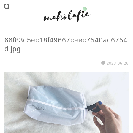
66f83c5ec18f49667ceec7540ac6754
d.jpg
2023-06-26