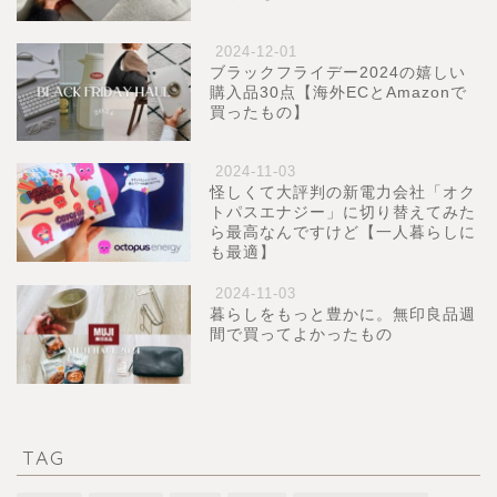
2024-12-01
ブラックフライデー2024の嬉しい
購入品30点【海外ECとAmazonで
買ったもの】
2024-11-03
怪しくて大評判の新電力会社「オク
トパスエナジー」に切り替えてみた
ら最高なんですけど【一人暮らしに
も最適】
2024-11-03
暮らしをもっと豊かに。無印良品週
間で買ってよかったもの
TAG