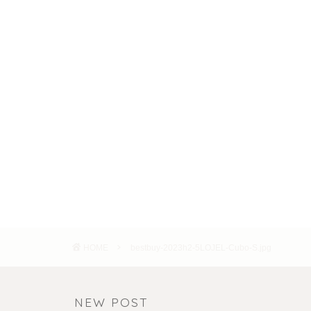
HOME
bestbuy-2023h2-5LOJEL-Cubo-S.jpg
NEW POST