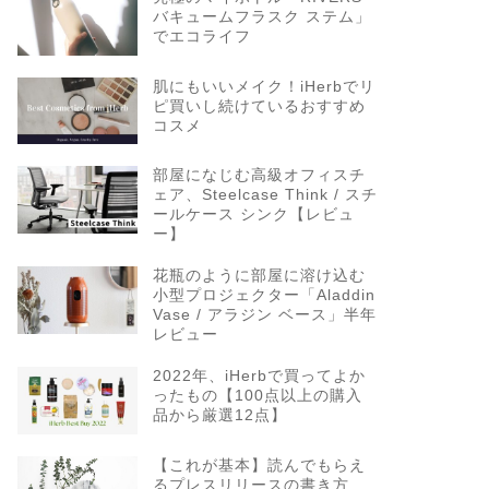
バキュームフラスク ステム」
でエコライフ
肌にもいいメイク！iHerbでリ
ピ買いし続けているおすすめ
コスメ
部屋になじむ高級オフィスチ
ェア、Steelcase Think / スチ
ールケース シンク【レビュ
ー】
花瓶のように部屋に溶け込む
小型プロジェクター「Aladdin
Vase / アラジン ベース」半年
レビュー
2022年、iHerbで買ってよか
ったもの【100点以上の購入
品から厳選12点】
【これが基本】読んでもらえ
るプレスリリースの書き方