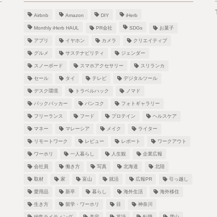
Airbnb
Amazon
DIY
iHerb
Monthly iHerb HAUL
PR会社
SDGs
お菓子
アプリ
イヤホン
カメラ
クリエイティブ
グルメ
サステナビリティ
ジェンダー
スノーボード
スマホアクセサリー
スリランカ
！
セール
タイ
テレビ
デジタルツール
デスク環境
トラベルハック
ノマド
バックパッカー
バンコク
フォトギャラリー
フリーランス
フード
プロテイン
ヘルスケア
し
マネー
マレーシア
メイク
ライター
リモートワーク
レビュー
レポート
ワークアウト
ワーホリ
一人暮らし
人生観
企業広報
会社員
働き方
写真
北海道
北陸
取材
家
富山
就活
広報PR
引っ越し
愛用品
新卒
暮らし
海外生活
海外移住
生き方
留学・ワーホリ
目
神奈川
編集ライティング
美容
英語
転職
雪山