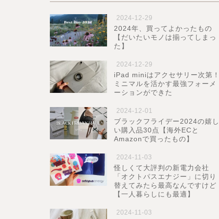
2024-12-29
2024年、買ってよかったもの
【だいたいモノは揃ってしまっ
た】
2024-12-29
iPad miniはアクセサリー次第
ミニマルを活かす最強フォーメ
ーションができた
2024-12-01
ブラックフライデー2024の嬉
い購入品30点【海外ECと
Amazonで買ったもの】
2024-11-03
怪しくて大評判の新電力会社
「オクトパスエナジー」に切り
替えてみたら最高なんですけど
【一人暮らしにも最適】
2024-11-03