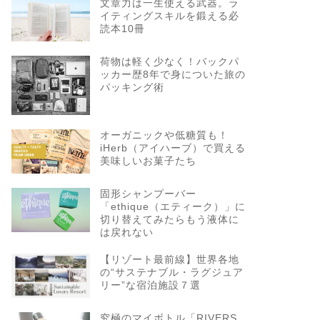
文章力は一生使える武器。ラ
イティングスキルを鍛える必
読本10冊
荷物は軽く少なく！バックパ
ッカー歴8年で身についた旅の
パッキング術
オーガニックや低糖質も！
iHerb（アイハーブ）で買える
美味しいお菓子たち
固形シャンプーバー
「ethique（エティーク）」に
切り替えてみたらもう液体に
は戻れない
【リゾート最前線】世界各地
の“サステナブル・ラグジュア
リー”な宿泊施設７選
究極のマイボトル「RIVERS