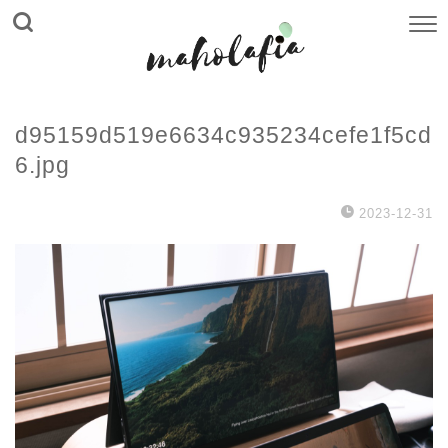
d95159d519e6634c935234cefe1f5cd
6.jpg
2023-12-31