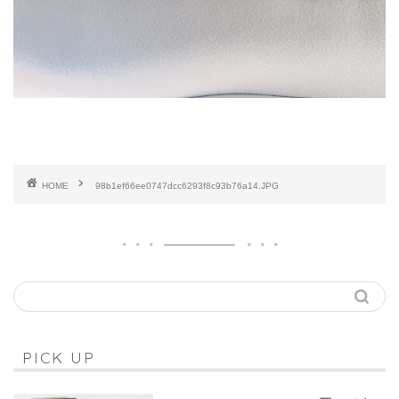
HOME
98b1ef66ee0747dcc6293f8c93b76a14.JPG
PICK UP