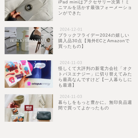
iPad miniはアクセサリー次第！ミ
ニマルを活かす最強フォーメーショ
ンができた
2024-12-01
ブラックフライデー2024の嬉しい
購入品30点【海外ECとAmazonで
買ったもの】
2024-11-03
怪しくて大評判の新電力会社「オク
トパスエナジー」に切り替えてみた
ら最高なんですけど【一人暮らしに
も最適】
2024-11-03
暮らしをもっと豊かに。無印良品週
間で買ってよかったもの