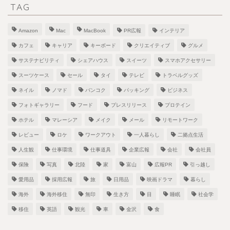
TAG
Amazon
Mac
MacBook
PR広報
インテリア
カフェ
キャリア
キーボード
クリエイティブ
グルメ
サステナビリティ
シェアハウス
スイーツ
スマホアクセサリー
スーツケース
セール
タイ
テレビ
トラベルグッズ
ネイル
ノマド
バンコク
パッキング
ビジネス
フォトギャラリー
フード
プレスリリース
プロテイン
ホテル
マレーシア
メイク
メール
リモートワーク
レビュー
ロケ
ワークアウト
一人暮らし
二拠点生活
人生観
仕事環境
仕事道具
企業広報
会社
会社員
保険
写真
北陸
家
富山
広報PR
引っ越し
愛用品
採用広報
旅
日用品
映画ドラマ
暮らし
海外
海外移住
無印
生き方
目
睡眠
社会学
移住
英語
観光
車
金沢
食