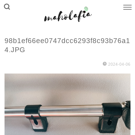
98b1ef66ee0747dcc6293f8c93b76a1
4.JPG
2024-04-06