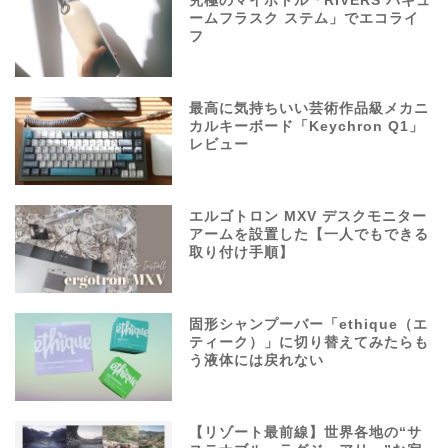
究極のマイボトル「RIVERS バキュ
ームフラスク ステム」でエコライ
フ
最高に気持ちいい芸術作品級メカニ
カルキーボード「Keychron Q1」
レビュー
エルゴトロン MXV デスクモニター
アームを設置した【一人でもできる
取り付け手順】
固形シャンプーバー「ethique（エ
ティーク）」に切り替えてみたらも
う液体には戻れない
【リゾート最前線】世界各地の“サ