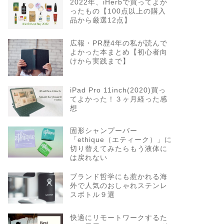
2022年、iHerbで買ってよか
ったもの【100点以上の購入
品から厳選12点】
広報・PR歴4年の私が読んで
よかった本まとめ【初心者向
けから実践まで】
iPad Pro 11inch(2020)買っ
てよかった！３ヶ月経った感
想
固形シャンプーバー
「ethique（エティーク）」に
切り替えてみたらもう液体に
は戻れない
ブランド哲学にも惹かれる海
外で人気のおしゃれステンレ
スボトル９選
快適にリモートワークするた