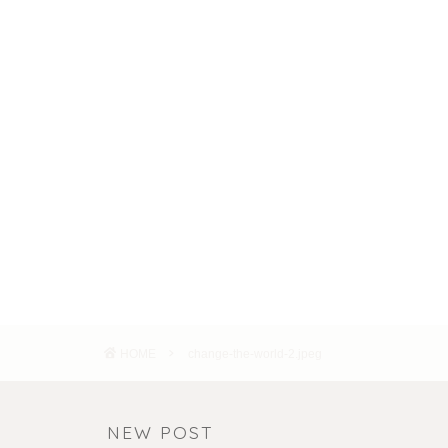
HOME
change-the-world-2.jpeg
NEW POST