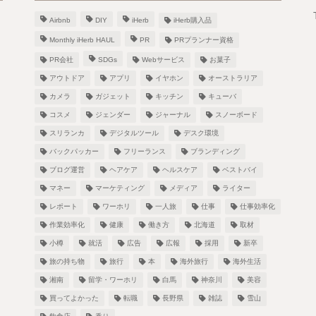
Airbnb
DIY
iHerb
iHerb購入品
Monthly iHerb HAUL
PR
PRプランナー資格
PR会社
SDGs
Webサービス
お菓子
アウトドア
アプリ
イヤホン
オーストラリア
カメラ
ガジェット
キッチン
キューバ
！
コスメ
ジェンダー
ジャーナル
スノーボード
スリランカ
デジタルツール
デスク環境
バックパッカー
フリーランス
ブランディング
ブログ運営
ヘアケア
ヘルスケア
ベストバイ
し
マネー
マーケティング
メディア
ライター
レポート
ワーホリ
一人旅
仕事
仕事効率化
作業効率化
健康
働き方
北海道
取材
小樽
就活
広告
広報
採用
新卒
旅の持ち物
旅行
本
海外旅行
海外生活
湘南
留学・ワーホリ
白馬
神奈川
美容
買ってよかった
転職
長野県
雑誌
雪山