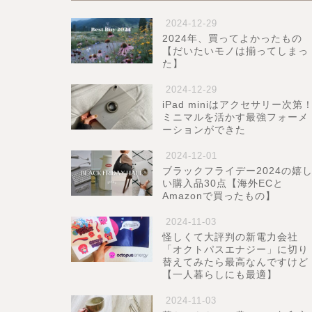
2024-12-29
2024年、買ってよかったもの
【だいたいモノは揃ってしまっ
た】
2024-12-29
iPad miniはアクセサリー次第
ミニマルを活かす最強フォーメ
ーションができた
2024-12-01
ブラックフライデー2024の嬉
い購入品30点【海外ECと
Amazonで買ったもの】
2024-11-03
怪しくて大評判の新電力会社
「オクトパスエナジー」に切り
替えてみたら最高なんですけど
【一人暮らしにも最適】
2024-11-03