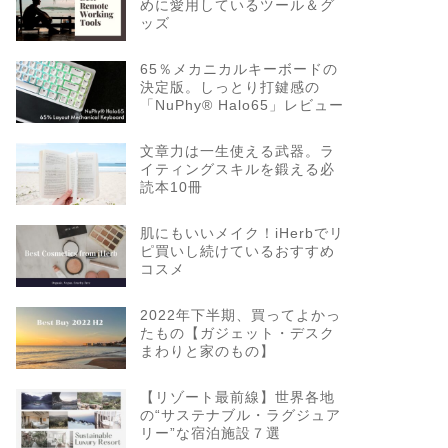
めに愛用しているツール＆グ
ッズ
65％メカニカルキーボードの
決定版。しっとり打鍵感の
「NuPhy® Halo65」レビュー
文章力は一生使える武器。ラ
イティングスキルを鍛える必
読本10冊
肌にもいいメイク！iHerbでリ
ピ買いし続けているおすすめ
コスメ
2022年下半期、買ってよかっ
たもの【ガジェット・デスク
まわりと家のもの】
【リゾート最前線】世界各地
の“サステナブル・ラグジュア
リー”な宿泊施設７選