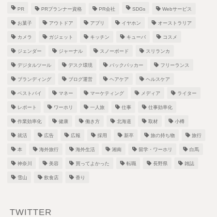
PR
PRプランナー資格
PR会社
SDGs
Webサービス
お菓子
アウトドア
アプリ
イヤホン
オーストラリア
カメラ
ガジェット
キッチン
キューバ
コスメ
ジェンダー
ジャーナル
スノーボード
スリランカ
デジタルツール
デスク環境
バックパッカー
フリーランス
ブランディング
ブログ運営
ヘアケア
ヘルスケア
ベストバイ
マネー
マーケティング
メディア
ライター
レポート
ワーホリ
一人旅
仕事
仕事効率化
作業効率化
健康
働き方
北海道
取材
小樽
就活
広告
広報
採用
新卒
旅の持ち物
旅行
本
海外旅行
海外生活
湘南
留学・ワーホリ
白馬
神奈川
美容
買ってよかった
転職
長野県
雑誌
雪山
飲食店
香り
TWITTER