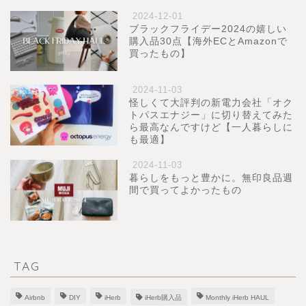
2024-12-01
ブラックフライデー2024の嬉しい
購入品30点【海外ECとAmazonで
買ったもの】
2024-11-03
怪しくて大評判の新電力会社「オク
トパスエナジー」に切り替えてみた
ら最高なんですけど【一人暮らしに
も最適】
2024-11-03
暮らしをもっと豊かに。無印良品週
間で買ってよかったもの
TAG
Airbnb
DIY
iHerb
iHerb購入品
Monthly iHerb HAUL