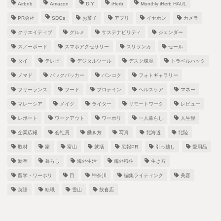
Airbnb
Amazon
DIY
iHerb
Monthly iHerb HAUL
PR会社
SDGs
お菓子
アプリ
イヤホン
カメラ
クリエイティブ
グルメ
サステナビリティ
ジェンダー
スノーボード
スマホアクセサリー
スリランカ
セール
タイ
テレビ
デジタルツール
デスク環境
トラベルハック
ノマド
バックパッカー
バンコク
フォトギャラリー
フリーランス
フード
プロテイン
ヘルスケア
マネー
マレーシア
メイク
ライター
リモートワーク
レビュー
レポート
ワークアウト
ワーホリ
一人暮らし
人生観
企業広報
会社員
働き方
写真
北海道
北陸
取材
家
富山
就活
広報PR
引っ越し
愛用品
新卒
暮らし
海外生活
海外移住
生き方
留学・ワーホリ
目
神奈川
編集ライティング
美容
英語
転職
雪山
飲食店