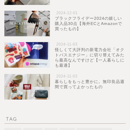
2024-12-01
ブラックフライデー2024の嬉しい
購入品30点【海外ECとAmazonで
買ったもの】
2024-11-03
怪しくて大評判の新電力会社「オク
トパスエナジー」に切り替えてみた
ら最高なんですけど【一人暮らしに
も最適】
2024-11-03
暮らしをもっと豊かに。無印良品週
間で買ってよかったもの
TAG