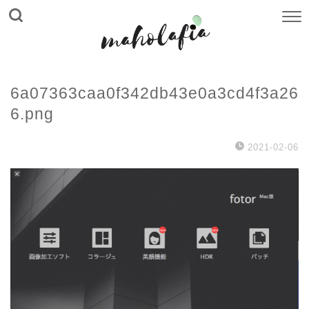
6a07363caa0f342db43e0a3cd4f3a26
6.png
2021-02-06