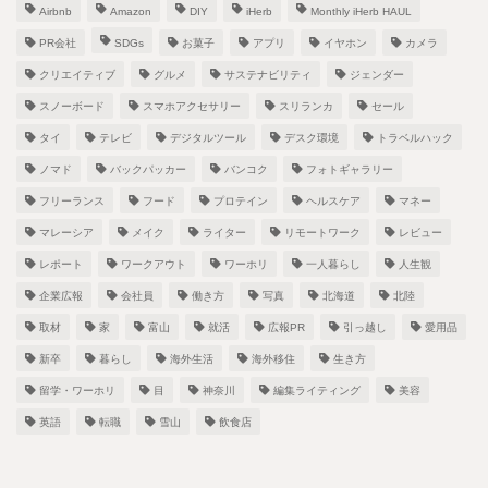
Airbnb
Amazon
DIY
iHerb
Monthly iHerb HAUL
PR会社
SDGs
お菓子
アプリ
イヤホン
カメラ
クリエイティブ
グルメ
サステナビリティ
ジェンダー
スノーボード
スマホアクセサリー
スリランカ
セール
タイ
テレビ
デジタルツール
デスク環境
トラベルハック
ノマド
バックパッカー
バンコク
フォトギャラリー
フリーランス
フード
プロテイン
ヘルスケア
マネー
マレーシア
メイク
ライター
リモートワーク
レビュー
レポート
ワークアウト
ワーホリ
一人暮らし
人生観
企業広報
会社員
働き方
写真
北海道
北陸
取材
家
富山
就活
広報PR
引っ越し
愛用品
新卒
暮らし
海外生活
海外移住
生き方
留学・ワーホリ
目
神奈川
編集ライティング
美容
英語
転職
雪山
飲食店