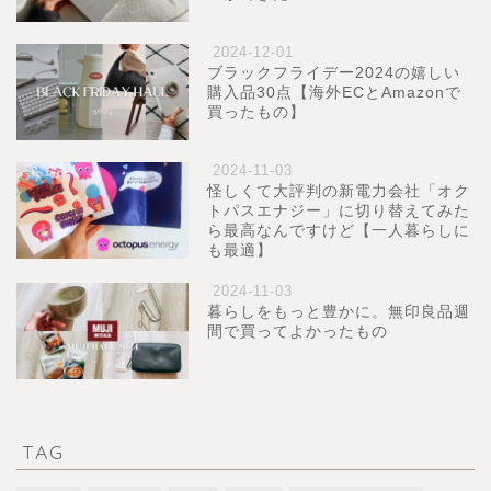
2024-12-01
ブラックフライデー2024の嬉しい
購入品30点【海外ECとAmazonで
買ったもの】
2024-11-03
怪しくて大評判の新電力会社「オク
トパスエナジー」に切り替えてみた
ら最高なんですけど【一人暮らしに
も最適】
2024-11-03
暮らしをもっと豊かに。無印良品週
間で買ってよかったもの
TAG