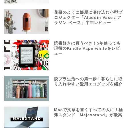
花瓶のように部屋に溶け込む小型プ
ロジェクター「Aladdin Vase / ア
ラジン ベース」半年レビュー
読書好きは買うべき！5年使っても
現役のKindle Paperwhiteをレビ
ュー
脱プラ生活への第一歩！暮らしに取
り入れやすい愛用エコグッズを紹介
Macで文章を書くすべての人に！極
薄スタンド「Majexstand」が最高