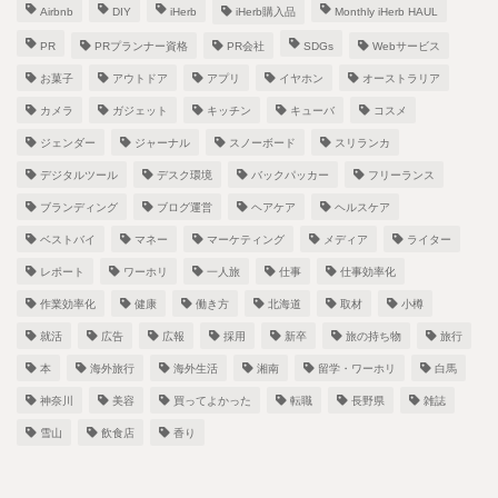
Airbnb
DIY
iHerb
iHerb購入品
Monthly iHerb HAUL
PR
PRプランナー資格
PR会社
SDGs
Webサービス
お菓子
アウトドア
アプリ
イヤホン
オーストラリア
カメラ
ガジェット
キッチン
キューバ
コスメ
ジェンダー
ジャーナル
スノーボード
スリランカ
デジタルツール
デスク環境
バックパッカー
フリーランス
ブランディング
ブログ運営
ヘアケア
ヘルスケア
ベストバイ
マネー
マーケティング
メディア
ライター
レポート
ワーホリ
一人旅
仕事
仕事効率化
作業効率化
健康
働き方
北海道
取材
小樽
就活
広告
広報
採用
新卒
旅の持ち物
旅行
本
海外旅行
海外生活
湘南
留学・ワーホリ
白馬
神奈川
美容
買ってよかった
転職
長野県
雑誌
雪山
飲食店
香り