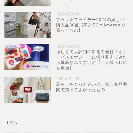
2024-12-01
ブラックフライデー2024の嬉しい
購入品30点【海外ECとAmazonで
買ったもの】
2024-11-03
怪しくて大評判の新電力会社「オク
トパスエナジー」に切り替えてみた
ら最高なんですけど【一人暮らしに
も最適】
2024-11-03
暮らしをもっと豊かに。無印良品週
間で買ってよかったもの
TAG