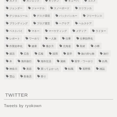
カメラ
ガジェット
キッチン
キューバ
コスメ
ジェンダー
ジャーナル
スノーボード
スリランカ
デジタルツール
デスク環境
バックパッカー
フリーランス
ブランディング
ブログ運営
ヘアケア
ヘルスケア
ベストバイ
マネー
マーケティング
メディア
ライター
レポート
ワーホリ
一人旅
仕事
仕事効率化
作業効率化
健康
働き方
北海道
取材
小樽
就活
広告
広報
採用
新卒
旅の持ち物
旅行
本
海外旅行
海外生活
湘南
留学・ワーホリ
白馬
神奈川
美容
買ってよかった
転職
長野県
雑誌
雪山
飲食店
香り
TWITTER
Tweets by ryokown