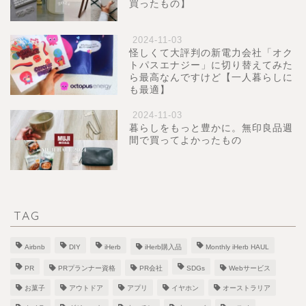
買ったもの】
2024-11-03
怪しくて大評判の新電力会社「オク
トパスエナジー」に切り替えてみた
ら最高なんですけど【一人暮らしに
も最適】
2024-11-03
暮らしをもっと豊かに。無印良品週
間で買ってよかったもの
TAG
Airbnb
DIY
iHerb
iHerb購入品
Monthly iHerb HAUL
PR
PRプランナー資格
PR会社
SDGs
Webサービス
お菓子
アウトドア
アプリ
イヤホン
オーストラリア