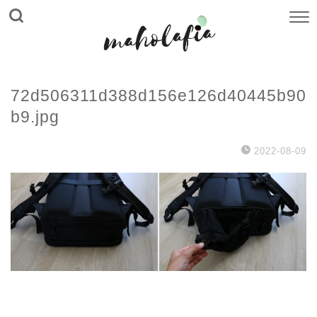
72d506311d388d156e126d40445b90
b9.jpg
2022-08-09