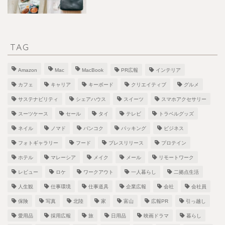
TAG
Amazon
Mac
MacBook
PR広報
インテリア
カフェ
キャリア
キーボード
クリエイティブ
グルメ
サステナビリティ
シェアハウス
スイーツ
スマホアクセサリー
スーツケース
セール
タイ
テレビ
トラベルグッズ
ネイル
ノマド
バンコク
パッキング
ビジネス
フォトギャラリー
フード
プレスリリース
プロテイン
ホテル
マレーシア
メイク
メール
リモートワーク
レビュー
ロケ
ワークアウト
一人暮らし
二拠点生活
人生観
仕事環境
仕事道具
企業広報
会社
会社員
保険
写真
北陸
家
富山
広報PR
引っ越し
愛用品
採用広報
旅
日用品
映画ドラマ
暮らし