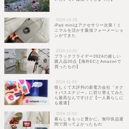
2024-12-29
iPad miniはアクセサリー次第！ミ
ニマルを活かす最強フォーメーショ
ンができた
2024-12-01
ブラックフライデー2024の嬉しい
購入品30点【海外ECとAmazonで
買ったもの】
2024-11-03
怪しくて大評判の新電力会社「オク
トパスエナジー」に切り替えてみた
ら最高なんですけど【一人暮らしに
も最適】
2024-11-03
暮らしをもっと豊かに。無印良品週
間で買ってよかったもの