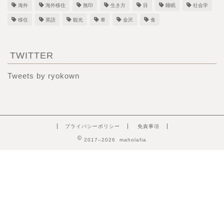
海外
海外移住
無印
生き方
目
睡眠
社会学
移住
英語
観光
車
金沢
食
TWITTER
Tweets by ryokown
プライバシーポリシー
免責事項
2017–2026 maholafia